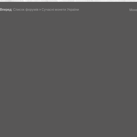
Вперед:
Список форумів
›
Сучасні монети України
Моне