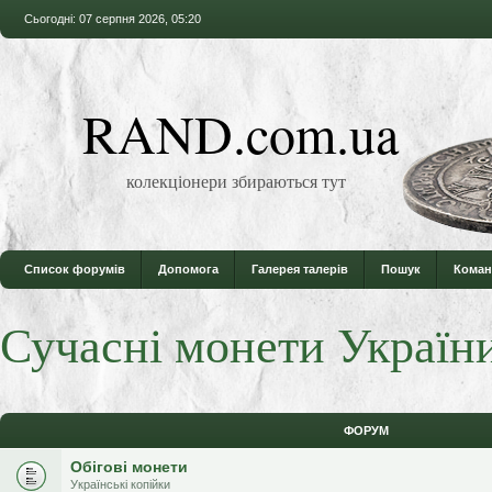
Сьогодні: 07 серпня 2026, 05:20
RAND.com.ua
колекціонери збираються тут
Список форумів
Допомога
Галерея талерів
Пошук
Коман
Сучасні монети Україн
ФОРУМ
Обігові монети
Українські копійки