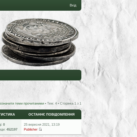
Вхід
означити теми прочитаними
• Тем: 4 • Сторінка
1
з
1
ТИСТИКА
ОСТАННЄ ПОВІДОМЛЕННЯ
ді:
0
25 вересня 2021, 13:19
яди:
452197
Publisher