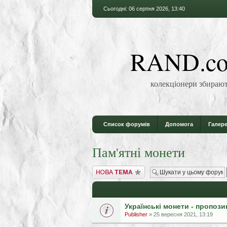
Сьогодні: 06 серпня 2026, 13:40
RAND.co
колекціонери збирают
Список форумів
Допомога
Галере
Пам'ятні монети
Створити нову тему
Українські монети - пропози
Publisher
» 25 вересня 2021, 13:19