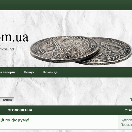
m.ua
ься тут
я талерів
Пошук
Команда
П
ОГОЛОШЕННЯ
СТА
ції по форуму!
Відпові
Перегл