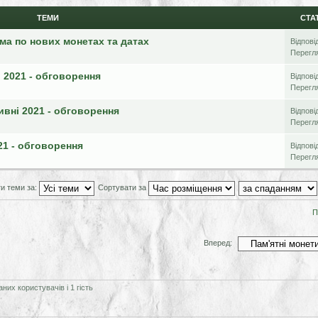
ТЕМИ
СТА
ема по нових монетах та датах
Відпові
Перегл
 2021 - обговорення
Відпові
Перегл
ивні 2021 - обговорення
Відпові
Перегл
021 - обговорення
Відпові
Перегл
и теми за:
Сортувати за
П
Вперед:
их користувачів і 1 гість