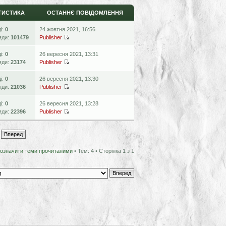
ТИСТИКА
ОСТАННЄ ПОВІДОМЛЕННЯ
ді:
0
24 жовтня 2021, 16:56
яди:
101479
Publisher
ді:
0
26 вересня 2021, 13:31
яди:
23174
Publisher
ді:
0
26 вересня 2021, 13:30
яди:
21036
Publisher
ді:
0
26 вересня 2021, 13:28
яди:
22396
Publisher
означити теми прочитаними
• Тем: 4 • Сторінка
1
з
1