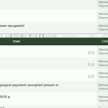
Відпові
Перегл
Відпові
Перегл
тами продажів!
Відпові
Перегл
ТЕМИ
СТА
Відпові
1
2
Перегл
Відпові
1
2
Перегл
Відпові
1
2
Перегл
paypal payment accepted jetsam vi
Відпові
Перегл
2015 р
Відпові
Перегл