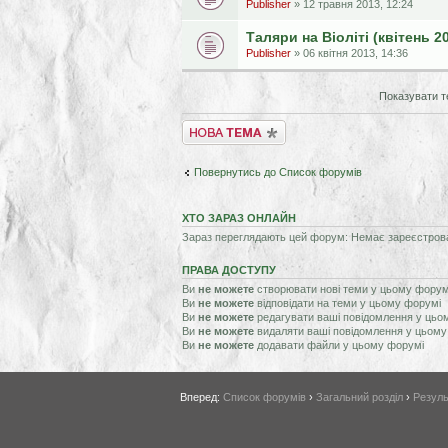
Publisher
» 12 травня 2013, 12:24
Таляри на Віоліті (квітень 2
Publisher
» 06 квітня 2013, 14:36
Показувати т
Створити нову тему
Повернутись до Список форумів
ХТО ЗАРАЗ ОНЛАЙН
Зараз переглядають цей форум: Немає зареєстрован
ПРАВА ДОСТУПУ
Ви
не можете
створювати нові теми у цьому форум
Ви
не можете
відповідати на теми у цьому форумі
Ви
не можете
редагувати ваші повідомлення у цьо
Ви
не можете
видаляти ваші повідомлення у цьому
Ви
не можете
додавати файли у цьому форумі
Вперед:
Список форумів
›
Загальний розділ
›
Резуль