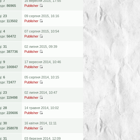
ді:
7
16 вересня 2015, 17:55
яди:
86965
Publisher
ді:
23
09 серпня 2015, 16:16
яди:
113502
Publisher
ді:
4
07 серпня 2015, 10:54
яди:
56472
Publisher
ді:
31
02 липня 2015, 09:39
яди:
387736
Publisher
ді:
9
17 вересня 2014, 10:46
яди:
100847
Publisher
ді:
6
05 серпня 2014, 10:15
яди:
72477
Publisher
ді:
23
02 липня 2014, 10:47
яди:
119498
Publisher
ді:
28
14 травня 2014, 10:02
яди:
220606
Publisher
ді:
30
16 квітня 2014, 11:11
яди:
258078
Publisher
ді:
31
03 березня 2014, 12:09