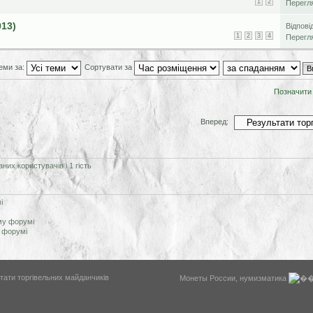
1
2
Перегл
013)
Відпові
1
2
3
4
Перегл
еми за:
Сортувати за
Позначити
Вперед:
их користувачів і 1 гість
і
му форумі
 форумі
WysiBB
тати торгівельних майданчиків
Монеты России, нумизматика