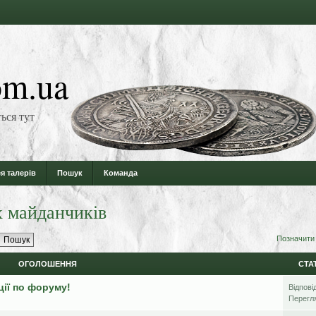
m.ua
ься тут
я талерів
Пошук
Команда
х майданчиків
Позначити
ОГОЛОШЕННЯ
СТА
ції по форуму!
Відпові
Перегл