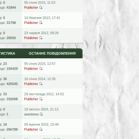
ді:
0
05 січня 2015, 11:53
яди:
41844
Publisher
ді:
0
14 березня 2013, 17:41
яди:
31798
Publisher
ді:
0
23 червня 2012, 09:26
яди:
28556
Publisher
ТИСТИКА
ОСТАННЄ ПОВІДОМЛЕННЯ
ді:
23
05 січня 2015, 12:57
яди:
150429
Publisher
ді:
36
16 січня 2014, 12:35
яди:
425545
Publisher
ді:
33
29 листопада 2012, 14:52
яди:
192008
Publisher
ді:
0
19 лютого 2024, 21:13
яди:
1
awedowa
ді:
19
05 жовтня 2015, 15:49
яди:
266788
Publisher