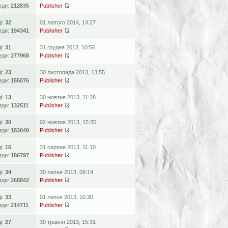
яди:
212835
Publisher
ді:
32
01 лютого 2014, 14:27
яди:
194341
Publisher
ді:
31
31 грудня 2013, 10:56
яди:
277968
Publisher
ді:
23
30 листопада 2013, 13:55
яди:
155076
Publisher
ді:
13
30 жовтня 2013, 11:28
яди:
132511
Publisher
ді:
30
02 жовтня 2013, 15:35
яди:
183040
Publisher
ді:
16
31 серпня 2013, 11:10
яди:
186797
Publisher
ді:
34
30 липня 2013, 09:14
яди:
265842
Publisher
ді:
33
01 липня 2013, 10:30
яди:
214711
Publisher
ді:
27
30 травня 2013, 15:31