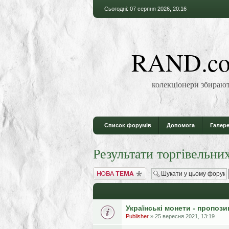
Сьогодні: 07 серпня 2026, 20:16
RAND.co
колекціонери збирают
Список форумів
Допомога
Галере
Результати торгівельни
Створити нову тему
Українські монети - пропози
Publisher
» 25 вересня 2021, 13:19