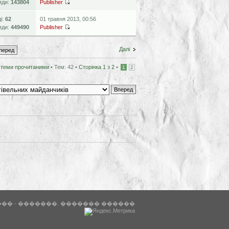
яди:
143804
Publisher
ді:
62
01 травня 2013, 00:56
яди:
449490
Publisher
Далі
 теми прочитаними
• Тем: 42 •
Сторінка
1
з
2
•
1
2