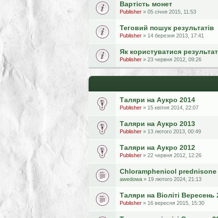
Вартість монет
Publisher
» 05 січня 2015, 11:53
Теговий пошук результатів
Publisher
» 14 березня 2013, 17:41
Як користуватися результа
Publisher
» 23 червня 2012, 09:26
Таляри на Аукро 2014
Publisher
» 15 квітня 2014, 22:07
Таляри на Аукро 2013
Publisher
» 13 лютого 2013, 00:49
Таляри на Аукро 2012
Publisher
» 22 червня 2012, 12:26
Chloramphenicol prednisone 
awedowa
» 19 лютого 2024, 21:13
Таляри на Віоліті Вересень 
Publisher
» 16 вересня 2015, 15:30