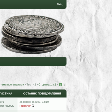
Вхід
 теми прочитаними
• Тем: 42 •
Сторінка
1
з
2
•
1
2
ТИСТИКА
ОСТАННЄ ПОВІДОМЛЕННЯ
ді:
0
25 вересня 2021, 13:19
яди:
452420
Publisher