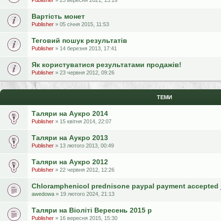
Publisher
» 25 вересня 2021, 13:19
Вартість монет
Publisher
» 05 січня 2015, 11:53
Теговий пошук результатів
Publisher
» 14 березня 2013, 17:41
Як користуватися результатами продажів!
Publisher
» 23 червня 2012, 09:26
ТЕМИ
Таляри на Аукро 2014
Publisher
» 15 квітня 2014, 22:07
Таляри на Аукро 2013
Publisher
» 13 лютого 2013, 00:49
Таляри на Аукро 2012
Publisher
» 22 червня 2012, 12:26
Chloramphenicol prednisone paypal payment accepted 
awedowa
» 19 лютого 2024, 21:13
Таляри на Віоліті Вересень 2015 р
Publisher
» 16 вересня 2015, 15:30