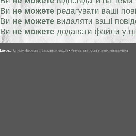
Ви
не можете
відповідати на теми
Ви
не можете
редагувати ваші пов
Ви
не можете
видаляти ваші пові
Ви
не можете
додавати файли у ц
Вперед:
Список форумів
›
Загальний розділ
›
Результати торгівельних майданчиків