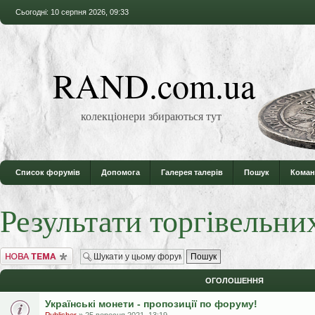
Сьогодні: 10 серпня 2026, 09:33
RAND.com.ua
колекціонери збираються тут
Список форумів
Допомога
Галерея талерів
Пошук
Коман
Результати торгівельни
Створити нову тему
ОГОЛОШЕННЯ
Українські монети - пропозиції по форуму!