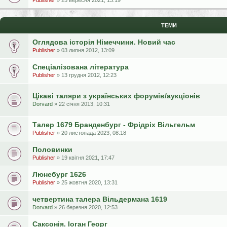
Publisher
» 25 вересня 2021, 13:19
ТЕМИ
Оглядова історія Німеччини. Новий час
Publisher
» 03 липня 2012, 13:09
Спеціалізована література
Publisher
» 13 грудня 2012, 12:23
Цікаві таляри з українських форумів/аукціонів
Dorvard
» 22 січня 2013, 10:31
Талер 1679 Бранденбург - Фрідріх Вільгельм
Publisher
» 20 листопада 2023, 08:18
Половинки
Publisher
» 19 квітня 2021, 17:47
Люнебург 1626
Publisher
» 25 жовтня 2020, 13:31
четвертина талера Вільдермана 1619
Dorvard
» 26 березня 2020, 12:53
Саксонія. Іоган Георг