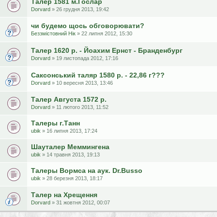
Талер 1581 м.Гослар
Dorvard
» 26 грудня 2013, 19:42
чи будемо щось обговорювати?
Беззмiстовний Нiк
» 22 липня 2012, 15:30
Талер 1620 р. - Йоахим Ернст - Бранденбург
Dorvard
» 19 листопада 2012, 17:16
Саксонський таляр 1580 р. - 22,86 г???
Dorvard
» 10 вересня 2013, 13:46
Талер Августа 1572 р.
Dorvard
» 11 лютого 2013, 11:52
Талеры г.Танн
ubik
» 16 липня 2013, 17:24
Шауталер Меммингена
ubik
» 14 травня 2013, 19:13
Талеры Вормса на аук. Dr.Busso
ubik
» 28 березня 2013, 18:17
Талер на Хрещення
Dorvard
» 31 жовтня 2012, 00:07