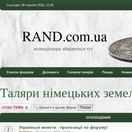
Сьогодні: 08 серпня 2026, 11:05
RAND.com.ua
колекціонери збираються тут
Список форумів
Допомога
Галерея талерів
Пошук
Коман
Таляри німецьких земе
Створити нову тему
ОГОЛОШЕННЯ
Українські монети - пропозиції по форуму!