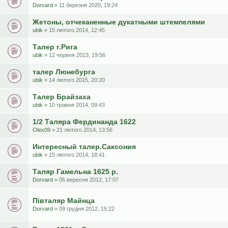
Dorvard
» 11 березня 2020, 19:24
Жетоны, отчеканенные дукатными штемпелями
ubik
» 15 лютого 2014, 12:45
Талер г.Рига
ubik
» 12 червня 2013, 19:56
талер Люнебурга
ubik
» 14 лютого 2015, 20:20
Талер Брайзаха
ubik
» 10 травня 2014, 09:43
1/2 Таляра Фердинанда 1622
Olex09
» 21 лютого 2014, 13:56
Интересный талер.Саксония
ubik
» 15 лютого 2014, 18:41
Таляр Гамельна 1625 р.
Dorvard
» 05 вересня 2012, 17:07
Півталяр Майнца
Dorvard
» 09 грудня 2012, 15:22