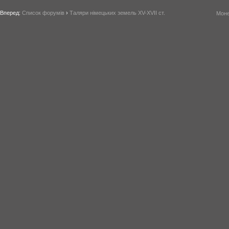
Вперед:
Список форумів
›
Таляри німецьких земель XV-XVII ст.
Моне