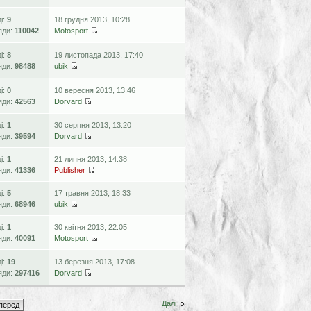
ді:
9
18 грудня 2013, 10:28
яди:
110042
Motosport
ді:
8
19 листопада 2013, 17:40
яди:
98488
ubik
ді:
0
10 вересня 2013, 13:46
яди:
42563
Dorvard
ді:
1
30 серпня 2013, 13:20
яди:
39594
Dorvard
ді:
1
21 липня 2013, 14:38
яди:
41336
Publisher
ді:
5
17 травня 2013, 18:33
яди:
68946
ubik
ді:
1
30 квітня 2013, 22:05
яди:
40091
Motosport
ді:
19
13 березня 2013, 17:08
яди:
297416
Dorvard
Далі