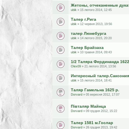
Жетоны, отчеканенные дук
ubik
» 15 лютого 2014, 12:45
Талер г.Рига
ubik
» 12 червня 2013, 19:56
талер Люнебурга
ubik
» 14 лютого 2015, 20:20
Талер Брайзаха
ubik
» 10 травня 2014, 09:43
1/2 Таляра Фердинанда 162
Olex09
» 21 лютого 2014, 13:56
Интересный талер.Саксони
ubik
» 15 лютого 2014, 18:41
Таляр Гамельна 1625 р.
Dorvard
» 05 вересня 2012, 17:07
Півталяр Майнца
Dorvard
» 09 грудня 2012, 15:22
Талер 1581 м.Гослар
Dorvard
» 26 грудня 2013, 19:42