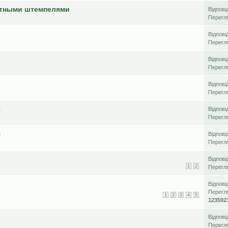
атными штемпелями
Відпові
Перегл
Відпові
Перегл
Відпові
Перегл
Відпові
Перегл
2
Відпові
Перегл
я
Відпові
Перегл
Відпові
1
2
Перегл
Відпові
Перегл
1
2
3
4
5
123592
Відпові
Перегл