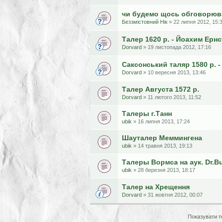
чи будемо щось обговорюв
Беззмiстовний Нiк
» 22 липня 2012, 15:
Талер 1620 р. - Йоахим Ернс
Dorvard
» 19 листопада 2012, 17:16
Саксонський таляр 1580 р. -
Dorvard
» 10 вересня 2013, 13:46
Талер Августа 1572 р.
Dorvard
» 11 лютого 2013, 11:52
Талеры г.Танн
ubik
» 16 липня 2013, 17:24
Шауталер Меммингена
ubik
» 14 травня 2013, 19:13
Талеры Вормса на аук. Dr.B
ubik
» 28 березня 2013, 18:17
Талер на Хрещення
Dorvard
» 31 жовтня 2012, 00:07
Показувати т