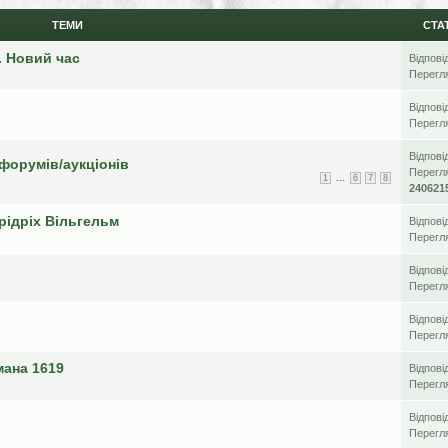
ТЕМИ
СТА
. Новий час
Відпові
Перегл
Відпові
Перегл
Відпові
 форумів/аукціонів
Перегл
...
1
6
7
8
240621
рідріх Вільгельм
Відпові
Перегл
Відпові
Перегл
Відпові
Перегл
мана 1619
Відпові
Перегл
Відпові
Перегл