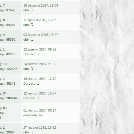
ді:
7
15 березня 2017, 19:39
яди:
87476
ubik
ді:
8
11 травня 2015, 17:07
яди:
94385
ubik
ді:
4
03 березня 2015, 15:47
яди:
65390
ubik
ді:
1
12 травня 2014, 09:29
яди:
42053
Dorvard
ді:
10
24 лютого 2014, 21:32
яди:
122427
ubik
ді:
1
18 лютого 2014, 12:10
яди:
38249
Dorvard
ді:
34
12 лютого 2014, 15:27
яди:
286146
Dorvard
ді:
85
01 лютого 2014, 00:24
яди:
erinaceus
3
ді:
1
27 грудня 2013, 19:52
яди:
39810
ubik