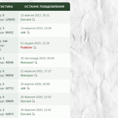
ТИСТИКА
ОСТАННЄ ПОВІДОМЛЕННЯ
ді:
9
15 жовтня 2017, 20:11
яди:
129005
Dorvard
ді:
3
13 вересня 2014, 10:04
яди:
66412
ubik
ді:
146
01 грудня 2023, 12:18
яди:
Publisher
5
ді:
1
20 листопада 2023, 09:04
яди:
40546
Motosport
ді:
5
21 вересня 2021, 17:27
яди:
96836
Motosport
ді:
2
25 жовтня 2020, 20:58
яди:
42713
ubik
ді:
0
26 березня 2020, 12:53
яди:
39609
Dorvard
ді:
2
26 березня 2020, 12:41
яди:
42873
Dorvard