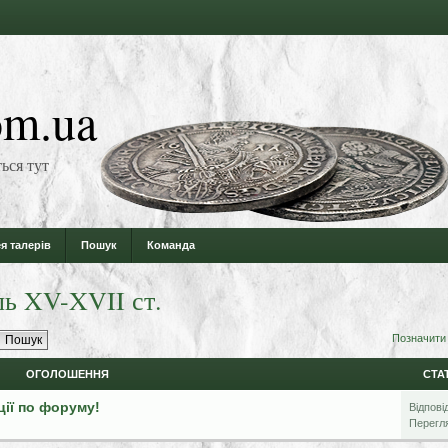
m.ua
ься тут
я талерів
Пошук
Команда
ль XV-XVII ст.
Позначити
ОГОЛОШЕННЯ
СТА
ції по форуму!
Відпові
Перегл