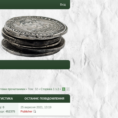
Вхід
 теми прочитаними
• Тем: 32 •
Сторінка
1
з
2
•
1
2
ТИСТИКА
ОСТАННЄ ПОВІДОМЛЕННЯ
ді:
0
25 вересня 2021, 13:19
яди:
452375
Publisher