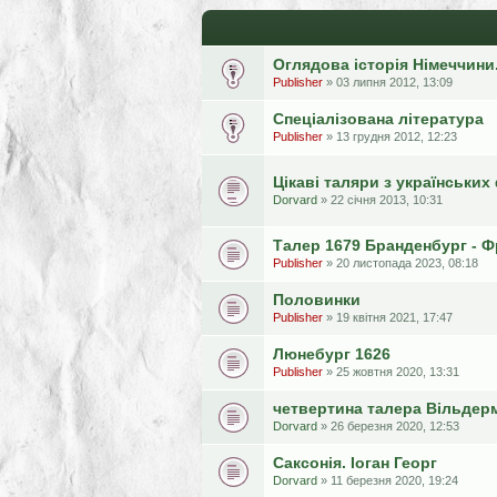
Оглядова історія Німеччини
Publisher
» 03 липня 2012, 13:09
Спеціалізована література
Publisher
» 13 грудня 2012, 12:23
Цікаві таляри з українських
Dorvard
» 22 січня 2013, 10:31
Талер 1679 Бранденбург - Ф
Publisher
» 20 листопада 2023, 08:18
Половинки
Publisher
» 19 квітня 2021, 17:47
Люнебург 1626
Publisher
» 25 жовтня 2020, 13:31
четвертина талера Вільдер
Dorvard
» 26 березня 2020, 12:53
Саксонія. Іоган Георг
Dorvard
» 11 березня 2020, 19:24