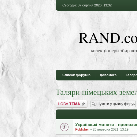
Сьогодні: 07 серпня 2026, 13:32
RAND.co
колекціонери збирают
Список форумів
Допомога
Галере
Таляри німецьких земе
Створити нову тему
Українські монети - пропози
Publisher
» 25 вересня 2021, 13:19