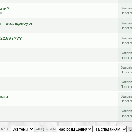
ати?
Відпові
30
Перегл
т - Бранденбург
Відпові
Перегл
 22,86 г???
Відпові
Перегл
Відпові
Перегл
Відпові
Перегл
Відпові
Перегл
usso
Відпові
Перегл
Відпові
Перегл
еми за:
Сортувати за