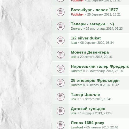
Publisher
» 22 березня 2021, 12:52
Батенбург - левок 1577
Publisher
» 25 березня 2021, 15:21
Талери - загадки... :-)
Dorvard
» 26 листопада 2014, 03:23
1/2 silver dukat
Іван
» 08 березня 2020, 08:34
Монети Девентера
ubik
» 20 лютого 2013, 20:16
Норвезький талер Фредеріка
Dorvard
» 10 листопада 2013, 23:18
28 cтюверів Фрісландія
Dorvard
» 30 березня 2014, 11:42
Талер Цволле
ubik
» 13 лютого 2013, 19:41
Датский гульден
ubik
» 19 грудня 2013, 21:29
Левок 1654 року
Landlord
» 05 лютого 2013, 22:40