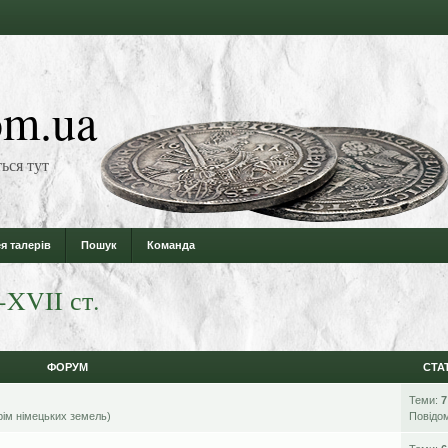
m.ua
ься тут
я талерів
Пошук
Команда
-XVII ст.
ФОРУМ
СТА
Теми:
7
рім німецьких земель)
Повідо