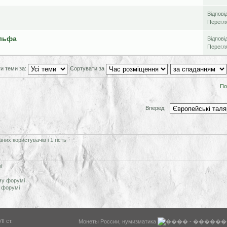
Відпові
Перегл
ольфа
Відпові
Перегл
и теми за:
Сортувати за
По
Вперед:
их користувачів і 1 гість
і
му форумі
 форумі
WysiBB
I ст.
Монеты России, нумизматика