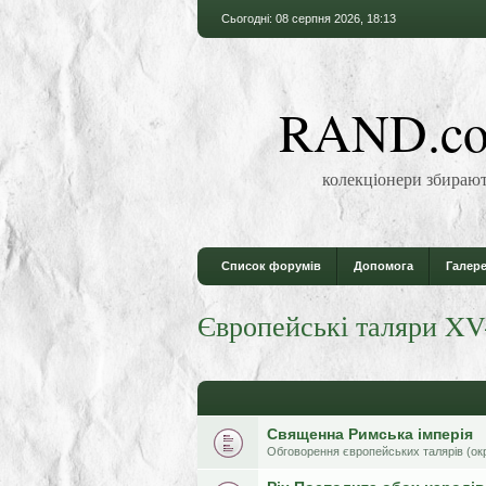
Сьогодні: 08 серпня 2026, 18:13
RAND.co
колекціонери збирают
Список форумів
Допомога
Галере
Європейські таляри XV
Священна Римська імперія
Обговорення європейських талярів (ок