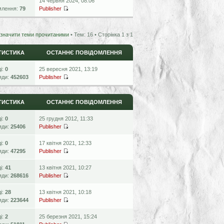
14 червня 2024, 08:06
млення:
79
Publisher
значити теми прочитаними
• Тем: 16 • Сторінка
1
з
1
ТИСТИКА
ОСТАННЄ ПОВІДОМЛЕННЯ
ді:
0
25 вересня 2021, 13:19
яди:
452603
Publisher
ТИСТИКА
ОСТАННЄ ПОВІДОМЛЕННЯ
ді:
0
25 грудня 2012, 11:33
яди:
25406
Publisher
ді:
0
17 квітня 2021, 12:33
яди:
47295
Publisher
ді:
41
13 квітня 2021, 10:27
яди:
268616
Publisher
ді:
28
13 квітня 2021, 10:18
яди:
223644
Publisher
ді:
2
25 березня 2021, 15:24