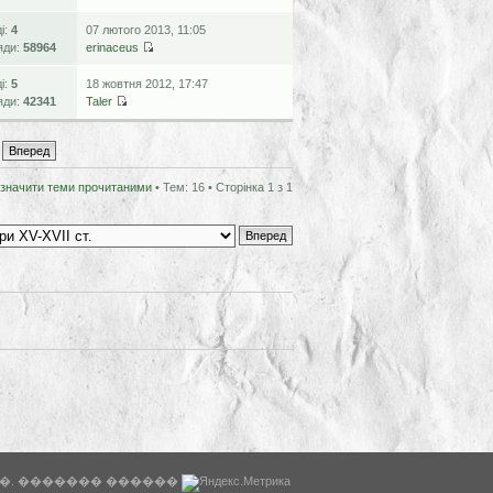
ді:
4
07 лютого 2013, 11:05
яди:
58964
erinaceus
ді:
5
18 жовтня 2012, 17:47
яди:
42341
Taler
значити теми прочитаними
• Тем: 16 • Сторінка
1
з
1