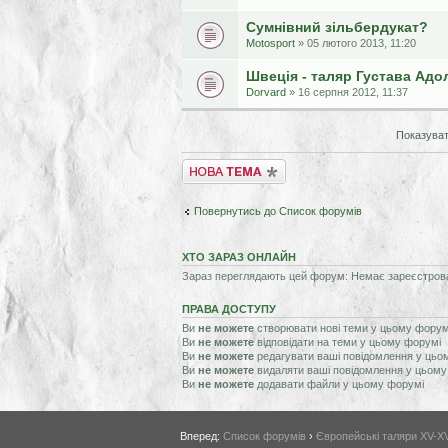
Сумнівний зільбердукат?
Motosport
» 05 лютого 2013, 11:20
Швеція - таляр Густава Ад
Dorvard
» 16 серпня 2012, 11:37
Показуват
Створити нову тему
Повернутись до Список форумів
ХТО ЗАРАЗ ОНЛАЙН
Зараз переглядають цей форум: Немає зареєстрован
ПРАВА ДОСТУПУ
Ви
не можете
створювати нові теми у цьому форум
Ви
не можете
відповідати на теми у цьому форумі
Ви
не можете
редагувати ваші повідомлення у цьо
Ви
не можете
видаляти ваші повідомлення у цьому
Ви
не можете
додавати файли у цьому форумі
Вперед:
Список форумів
›
Європейські таляри XV-XVI