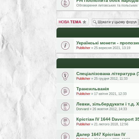
Річ Посполита обох народів
Обговорення литовських та польських 
Створити нову тему
Українські монети - пропози
Publisher
» 25 вересня 2021, 13:19
Спеціалізована література (
Publisher
» 25 грудня 2012, 11:33
Трансильванія
Publisher
» 17 квітня 2021, 12:33
Левки, зільбердукати і т.д. 
Dorvard
» 26 жовтня 2012, 14:33
Крістіан IV 1644 Davenport 3
Publisher
» 21 лютого 2018, 12:56
Далер 1647 Крістіан IV