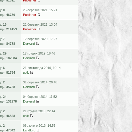
яди:
51811
Publisher
ді:
0
25 березня 2021, 15:21
яди:
46730
Publisher
ді:
16
22 березня 2021, 13:04
яди:
214153
Publisher
ді:
7
12 березня 2020, 17:27
яди:
84788
Dorvard
ді:
29
17 грудня 2019, 18:46
яди:
182584
Dorvard
ді:
6
21 листопада 2016, 19:14
яди:
81784
ubik
ді:
2
31 березня 2014, 20:48
яди:
45738
Dorvard
ді:
24
04 березня 2014, 11:52
яди:
131978
Dorvard
ді:
2
21 грудня 2013, 22:14
яди:
46828
ubik
ді:
2
08 лютого 2013, 14:53
яди:
47842
Landlord