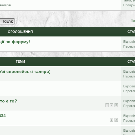
Теми:
6
талярів
Повідо
По
ОГОЛОШЕННЯ
СТА
ції по форуму!
Відпові
Перегл
ТЕМИ
СТА
Усі європейські таляри)
Відпові
Перегл
Відпові
Перегл
Хто є то?
Відпові
1
2
3
Перегл
534
Відпові
1
2
Перегл
Відпові