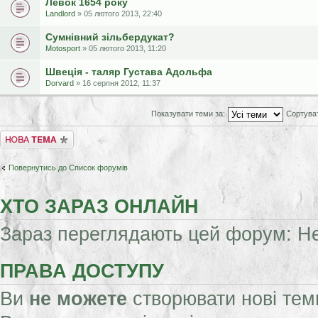
Левок 1654 року
Landlord
» 05 лютого 2013, 22:40
Сумнівний зільбердукат?
Motosport
» 05 лютого 2013, 11:20
Швеція - таляр Густава Адольфа
Dorvard
» 16 серпня 2012, 11:37
Показувати теми за:
Сортува
Створити нову тему
Повернутись до Список форумів
ХТО ЗАРАЗ ОНЛАЙН
Зараз переглядають цей форум: Нем
ПРАВА ДОСТУПУ
Ви
не можете
створювати нові тем