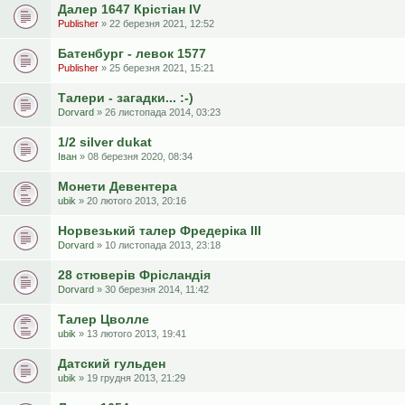
Далер 1647 Крістіан IV
Publisher
» 22 березня 2021, 12:52
Батенбург - левок 1577
Publisher
» 25 березня 2021, 15:21
Талери - загадки... :-)
Dorvard
» 26 листопада 2014, 03:23
1/2 silver dukat
Іван
» 08 березня 2020, 08:34
Монети Девентера
ubik
» 20 лютого 2013, 20:16
Норвезький талер Фредеріка III
Dorvard
» 10 листопада 2013, 23:18
28 cтюверів Фрісландія
Dorvard
» 30 березня 2014, 11:42
Талер Цволле
ubik
» 13 лютого 2013, 19:41
Датский гульден
ubik
» 19 грудня 2013, 21:29