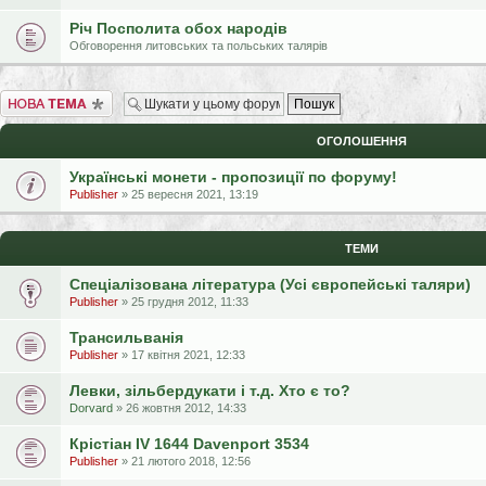
Річ Посполита обох народів
Обговорення литовських та польських талярів
Створити нову тему
ОГОЛОШЕННЯ
Українські монети - пропозиції по форуму!
Publisher
» 25 вересня 2021, 13:19
ТЕМИ
Спеціалізована література (Усі європейські таляри)
Publisher
» 25 грудня 2012, 11:33
Трансильванія
Publisher
» 17 квітня 2021, 12:33
Левки, зільбердукати і т.д. Хто є то?
Dorvard
» 26 жовтня 2012, 14:33
Крістіан IV 1644 Davenport 3534
Publisher
» 21 лютого 2018, 12:56