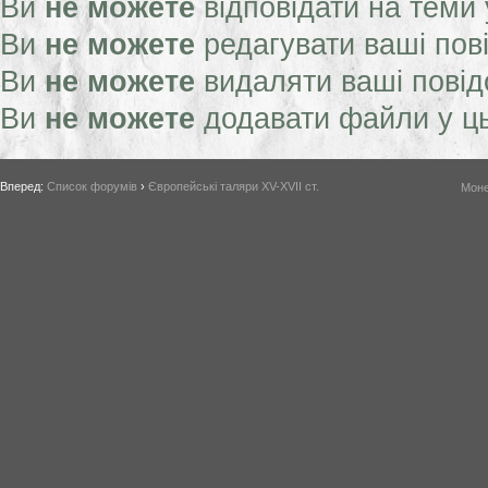
Ви
не можете
відповідати на теми
Ви
не можете
редагувати ваші пов
Ви
не можете
видаляти ваші пові
Ви
не можете
додавати файли у ц
Вперед:
Список форумів
›
Європейські таляри XV-XVII ст.
Моне