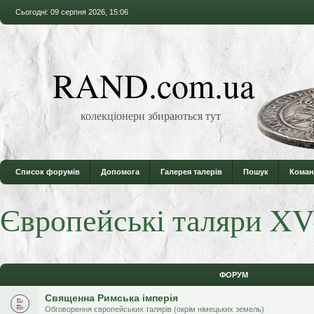
Сьогодні: 09 серпня 2026, 15:06
RAND.com.ua
колекціонери збираються тут
Список форумів
Допомога
Галерея талерів
Пошук
Коман
Європейські таляри XV
ФОРУМ
Священна Римська імперія
Обговорення європейських талярів (окрім німецьких земель)