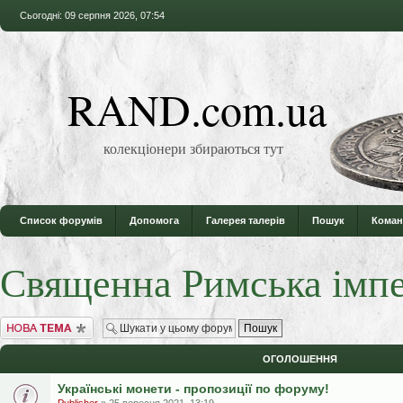
Сьогодні: 09 серпня 2026, 07:54
RAND.com.ua
колекціонери збираються тут
Список форумів
Допомога
Галерея талерів
Пошук
Коман
Священна Римська імпе
Створити нову тему
ОГОЛОШЕННЯ
Українські монети - пропозиції по форуму!