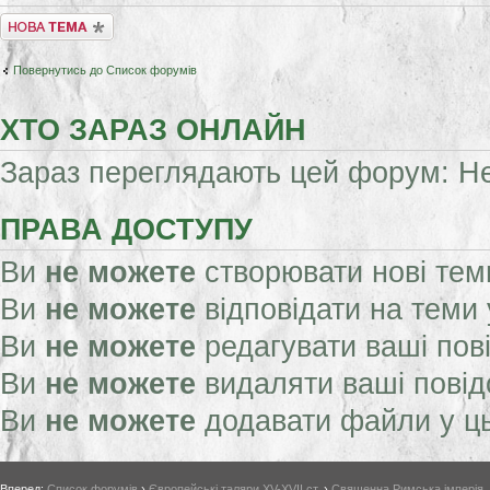
Створити нову тему
Повернутись до Список форумів
ХТО ЗАРАЗ ОНЛАЙН
Зараз переглядають цей форум: Нем
ПРАВА ДОСТУПУ
Ви
не можете
створювати нові тем
Ви
не можете
відповідати на теми
Ви
не можете
редагувати ваші пов
Ви
не можете
видаляти ваші пові
Ви
не можете
додавати файли у ц
Вперед:
Список форумів
›
Європейські таляри XV-XVII ст.
›
Священна Римська імперія