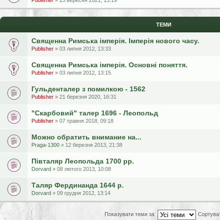
Publisher
» 25 вересня 2021, 13:19
ТЕМИ
Священна Римська імперія. Імперія нового часу.
Publisher
» 03 липня 2012, 13:33
Священна Римська імперія. Основні поняття.
Publisher
» 03 липня 2012, 13:15
Гульденталер з помилкою - 1562
Publisher
» 21 березня 2020, 16:31
"Скарбовий" талер 1696 - Леопольд
Publisher
» 07 травня 2018, 09:18
Можно обратить внимание на...
Praga-1300
» 12 березня 2013, 21:38
Півталяр Леопольда 1700 рр.
Dorvard
» 08 лютого 2013, 10:08
Таляр Фердинанда 1644 р.
Dorvard
» 09 грудня 2012, 13:14
Показувати теми за:
Сортува