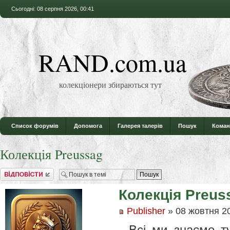
Сьогодні: 08 серпня 2026, 00:41
RAND.com.ua
колекціонери збираються тут
Список форумів
Допомога
Галерея талерів
Пошук
Коман
Колекція Preussag
Відповісти
Колекція Preus
Publisher
» 08 жовтня 20
Всі ми знаємо т