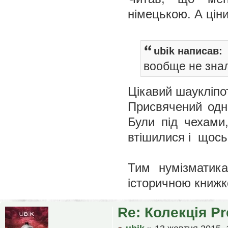
німецькою. А цін
ubik написав:
вообще не знал
Цікавий шаукліп
Присвячений одно
Були під чехами
втішилися і щось
Тим нумізматик
історичною книжко
Re: Колекція P