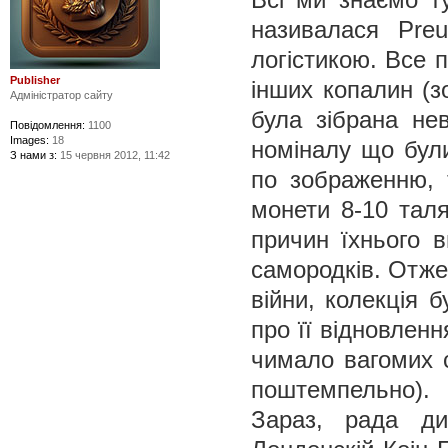
називалася Pre
логістикою. Все 
Publisher
інших копалин (з
Адміністратор сайту
була зібрана не
Повідомлення:
1100
Images:
18
номіналу що були
З нами з:
15 червня 2012, 11:42
по зображенню, т
монети 8-10 таля
причин їхнього в
самородків. Отже,
війни, колекція 
про її відновленн
чимало вагомих с
поштемпельно).
Зараз, рада ди