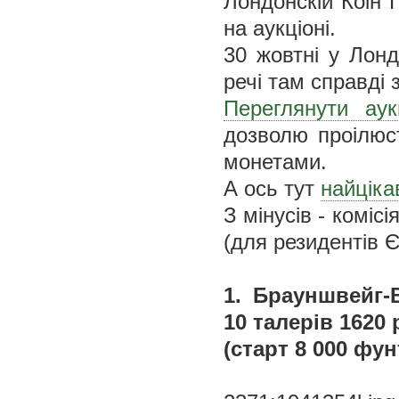
Лондонскій Коін 
на аукціоні.
30 жовтні у Лонд
речі там справді з
Переглянути ау
дозволю проілюс
монетами.
А ось тут
найціка
З мінусів - коміс
(для резидентів Є
1. Брауншвейг-
10 талерів 1620 р.
(старт 8 000 фун