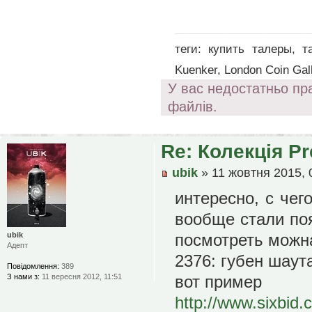
____________________________
теги: купить талеры, т
Kuenker, London Coin Gall
У вас недостатньо пр
файлів.
Re: Колекція P
ubik
» 11 жовтня 2015, 
интересно, с чег
вообще стали поя
ubik
посмотреть можн
Адепт
2376: губен шаута
Повідомлення:
389
З нами з:
11 вересня 2012, 11:51
вот пример
http://www.sixbid.