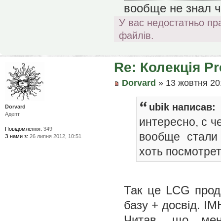
вообще не знал чт
У вас недостатньо пр
файлів.
Re: Колекція P
Dorvard
» 13 жовтня 20
ubik написав:
Dorvard
Адепт
интересно, с ч
Повідомлення:
349
вообще стали 
З нами з:
26 липня 2012, 10:51
хоть посмотре
Так це LCG прода
базу + досвід. I
Читав, що мен