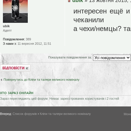
ubik
» 13 жовтня 2015, 
интересен ещё и
чеканили
ubik
а чехи/немцы? та
Адепт
Повідомлення:
389
З нами з:
11 вересня 2012, 11:51
Показувати повідомлення за:
Відповісти
Повернутись до Кліпи та таляри великого номіналу
ХТО ЗАРАЗ ОНЛАЙН
Зараз переглядають цей форум: Немає зареєстрованих користувачів і 2 гостей
Вперед:
Список форумів
›
Кліпи та таляри великого номіналу
Моне