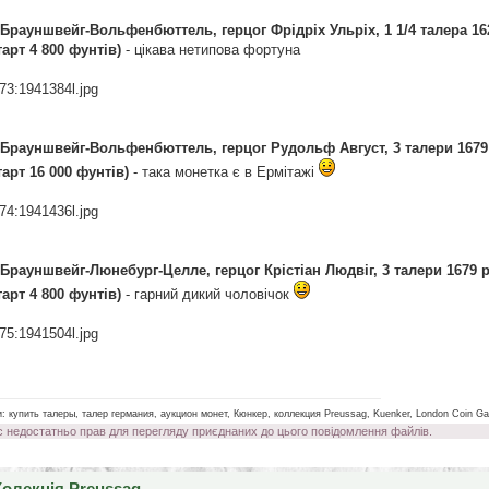
 Брауншвейг-Вольфенбюттель, герцог Фрідріх Ульріх, 1 1/4 талера 1622 
тарт 4 800 фунтів)
- цікава нетипова фортуна
73:1941384l.jpg
 Брауншвейг-Вольфенбюттель, герцог Рудольф Август, 3 талери 1679 р.
тарт 16 000 фунтів)
- така монетка є в Ермітажі
74:1941436l.jpg
 Брауншвейг-Люнебург-Целле, герцог Крістіан Людвіг, 3 талери 1679 р. (
тарт 4 800 фунтів)
- гарний дикий чоловічок
75:1941504l.jpg
________________________________________________________________________________________
и: купить талеры, талер германия, аукцион монет, Кюнкер, коллекция Preussag, Kuenker, London Coin Gal
с недостатньо прав для перегляду приєднаних до цього повідомлення файлів.
Колекція Preussag