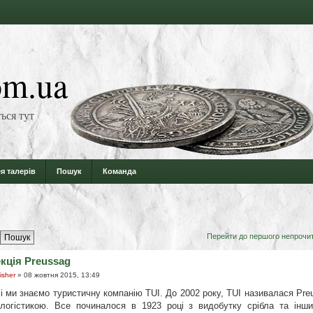
m.ua
ься тут
я талерів
Пошук
Команда
Перейти до першого непрочи
кція Preussag
isher
» 08 жовтня 2015, 13:49
і ми знаємо туристичну компанію TUI. До 2002 року, TUI називалася Pr
логістикою. Все починалося в 1923 році з видобутку срібла та інши