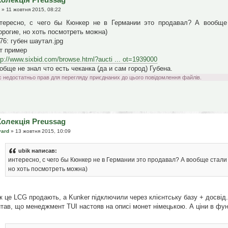
» 11 жовтня 2015, 08:22
тересно, с чего бы Кюнкер не в Германии это продавал? А вообще
орогие, но хоть посмотреть можна)
76: губен шаутал.jpg
т пример
tp://www.sixbid.com/browse.html?aucti ... ot=1939000
обще не знал что есть чеканка (да и сам город) Губена.
с недостатньо прав для перегляду приєднаних до цього повідомлення файлів.
Колекція Preussag
vard
» 13 жовтня 2015, 10:09
ubik написав:
интересно, с чего бы Кюнкер не в Германии это продавал? А вообще стал
но хоть посмотреть можна)
к це LCG продають, а Kunker підключили через клієнтську базу + досвід
тав, що менеджмент TUI настояв на описі монет німецькою. А ціни в фун