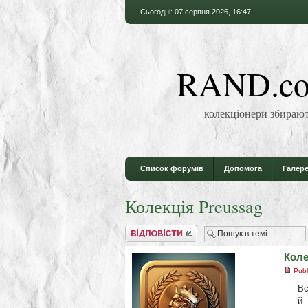
Сьогодні: 07 серпня 2026, 16:47
RAND.co
колекціонери збирают
Список форумів
Допомога
Галере
Колекція Preussag
Відповісти
Коле
Publ
Вс
й 