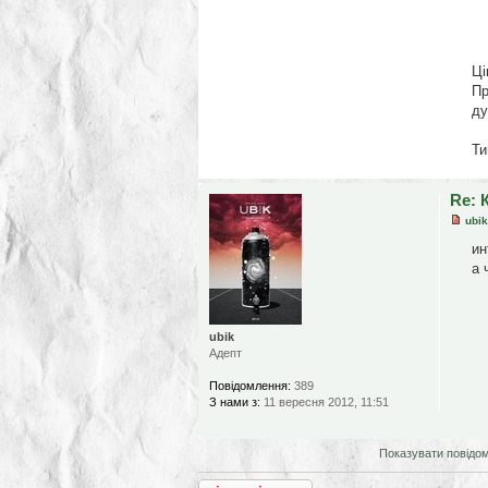
Ці
Пр
ду
Ти
Re: 
ubik
ин
а 
ubik
Адепт
Повідомлення:
389
З нами з:
11 вересня 2012, 11:51
Показувати повідо
Відповісти