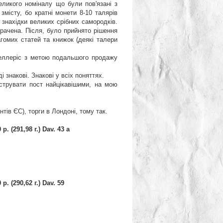
еликого номіналу що були пов'язані з
змісту, бо кратні монети 8-10 талярів
и знахідки великих срібних самородків.
трачена. Після, було прийнято рішення
агомих статей та книжок (деякі талери
Геллеріс з метою подальшого продажу
і знакові. Знакові у всіх поняттях.
струвати пост найцікавішими, на мою
тів ЄС), торги в Лондоні, тому так.
 (291,98 г.) Dav. 43 a
 (290,62 г.) Dav. 59