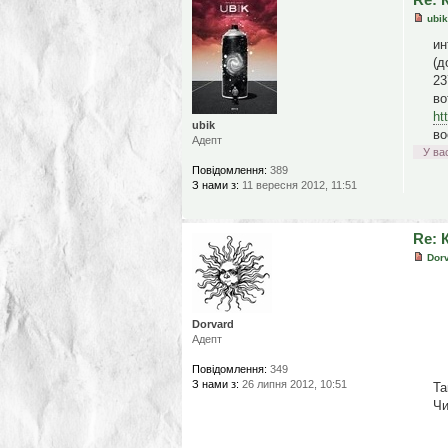
ubik
ин
(д
23
во
ht
ubik
во
Адепт
У ва
Повідомлення:
389
З нами з:
11 вересня 2012, 11:51
Re: 
Dor
Dorvard
Адепт
Повідомлення:
349
З нами з:
26 липня 2012, 10:51
Та
Чи