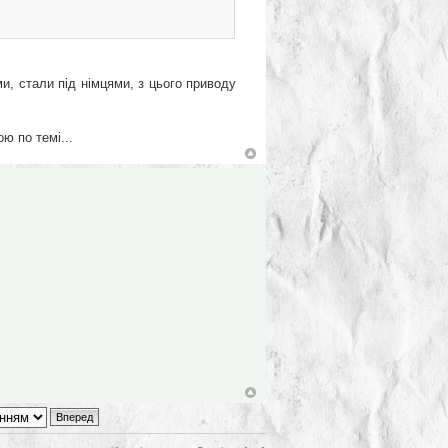
и, стали під німцями, з цього приводу
ю по темі...