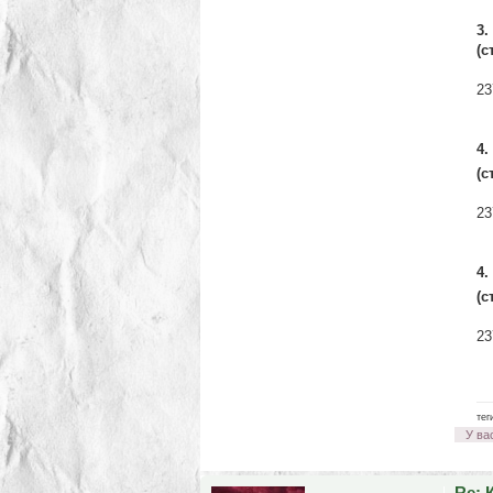
3.
(с
23
4.
(с
23
4.
(с
23
___
тег
У ва
Re: 