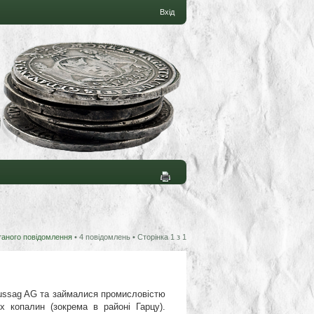
Вхід
таного повідомлення
• 4 повідомлень • Сторінка
1
з
1
eussag AG та займалися промисловістю
х копалин (зокрема в районі Гарцу).