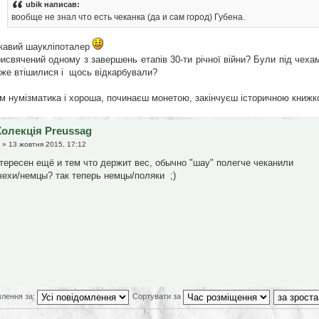
ubik написав:
вообще не знал что есть чеканка (да и сам город) Губена.
кавий шаукліпоталер
исвячений одному з завершень етапів 30-ти річної війни? Були під чехам
же втішилися і щось відкарбували?
м нумізматика і хороша, починаєш монетою, закінчуєш історичною книжко
Колекція Preussag
» 13 жовтня 2015, 17:12
тересен ещё и тем что держит вес, обычно "шау" полегче чеканили
чехи/немцы? так теперь немцы/поляки ;)
млення за:
Сортувати за