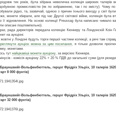
родовж тих років, була зібрана невеличка колекція широких талерів в
добувною промисловістю (як по зображенню, так і по змісту). Чому по 
рбували рідко, та, зазвичай, однією з причин їхнього виходу у світ бул
же, монети збирали, але під час Другої світової війни, колекція була в
о її відновлення. На основі колекції Preussag була написано чимало в
ли описані поштемпельно).
раз, рада директорів передала колекцію Кюнкеру та Лондонскій Коін 
нет на аукціоні.
 жовтні у Лондоні будуть торги першої частини колекції, а речі там справд
реглянути аукціон можна за цим посилання
, я тільки дозволю проілю
мку, монетами.
ось тут
найцікавіші монети аукціону
, за версіює Кюнкера.
мінусів - комісія аукціону 22% + 20 % ПДВ до загальної суми (для резиден
 Брауншвейг-Вольфенбюттель, герцог Фрідріх Ульріх, 10 талерів 1620 р.
тарт 8 000 фунтів)
71:1941354l.jpg
 Брауншвейг-Вольфенбюттель, герцог Фрідріх Ульріх, 10 талерів 1620 р.
тарт 32 000 фунтів)
72:1941376l.jpg