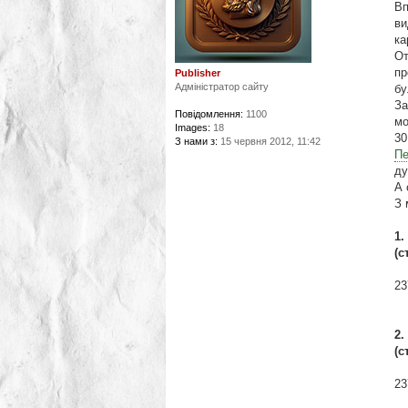
Вп
ви
ка
От
пр
Publisher
Адміністратор сайту
бу
За
Повідомлення:
1100
мо
Images:
18
30
З нами з:
15 червня 2012, 11:42
Пе
ду
А 
З 
1.
(с
23
2.
(с
23