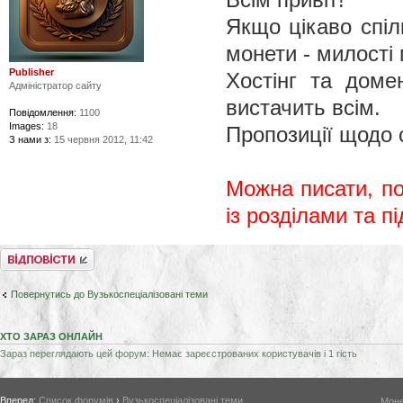
Якщо цікаво спіл
монети - милості
Publisher
Хостінг та доме
Адміністратор сайту
вистачить всім.
Повідомлення:
1100
Images:
18
Пропозиції щодо 
З нами з:
15 червня 2012, 11:42
Можна писати, по
із розділами та п
Відповісти
Повернутись до Вузькоспеціалізовані теми
ХТО ЗАРАЗ ОНЛАЙН
Зараз переглядають цей форум: Немає зареєстрованих користувачів і 1 гість
Вперед:
Список форумів
›
Вузькоспеціалізовані теми
Моне