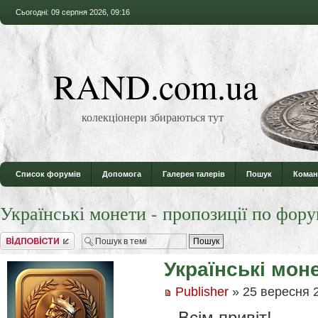
Сьогодні: 09 серпня 2026, 09:16
RAND.com.ua
колекціонери збираються тут
Список форумів
Допомога
Галерея талерів
Пошук
Коман
Українські монети - пропозиції по фору
Відповісти
Українські мон
Publisher
» 25 вересня 2
Всім привіт!