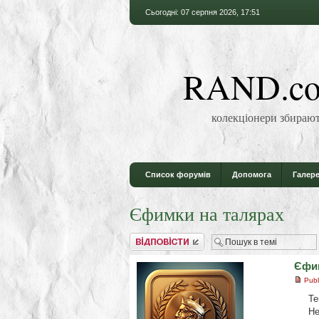
Сьогодні: 07 серпня 2026, 17:51
RAND.co
колекціонери збирают
Список форумів
Допомога
Галере
Єфимки на талярах
Відповісти
Єфим
Publ
Те
Не