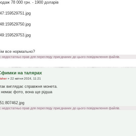
одаж 78 000 грн. - 1900 доларів
47:159529751.jpg
48:159529750.jpg
49:159529753.jpg
ім все нормально?
с недостатньо прав для перегляду приєднаних до цього повідомлення файлів.
Єфимки на талярах
isher
» 22 квітня 2024, 11:21
так виглядає справжня монета.
 немає фото, вона ще рідша
51:807462.jpg
с недостатньо прав для перегляду приєднаних до цього повідомлення файлів.