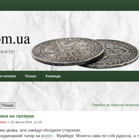
m.ua
ься тут
я талерів
Пошук
Команда
Перейти до першого непрочи
ки на талярах
isher
» 22 квітня 2024, 11:19
ма цікава, але завжди обходили стороною.
ординарний талер на
віоліті
- Фрайбург. Монета сама по собі рідкісна, а 