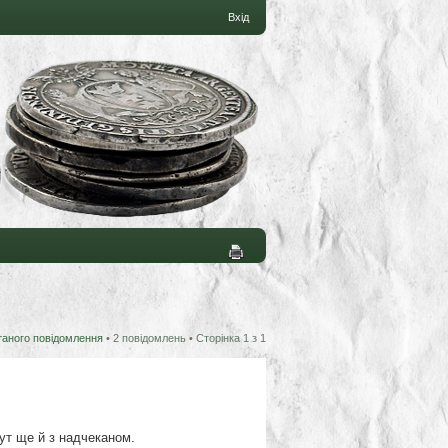
Вхід
таного повідомлення
• 2 повідомлень • Сторінка
1
з
1
тут ще й з надчеканом.