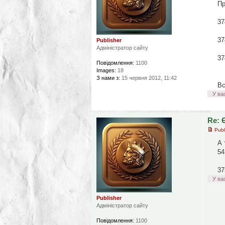
Пр
37
37
Publisher
Адміністратор сайту
37
Повідомлення:
1100
Images:
18
З нами з:
15 червня 2012, 11:42
Вс
У ва
Re: 
Publ
А 
54
37
У ва
Publisher
Адміністратор сайту
Повідомлення:
1100