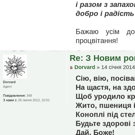
і разом з запах
добро і радість
Бажаю усім до
процвітання!
Re: З Новим ро
Dorvard
» 14 січня 2014
Сію, вію, посів
Dorvard
На щастя, на зд
Адепт
Щоб уродило кра
Повідомлення:
349
З нами з:
26 липня 2012, 10:51
Жито, пшениця і
Коноплі під сте
Будьте здорові 
Дай, Боже!