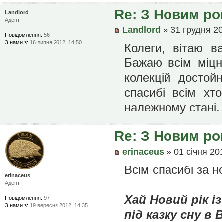
Re: З Новим ро
Landlord
Адепт
Landlord
» 31 грудня 20
Повідомлення:
56
З нами з:
16 липня 2012, 14:50
Колеги, вітаю 
Бажаю всім міцн
колекцій досто
спасибі всім хт
належному стані. 
Re: З Новим ро
erinaceus
» 01 січня 20
Всім спасибі за н
erinaceus
Адепт
Хай Новий рік 
Повідомлення:
97
З нами з:
19 вересня 2012, 14:35
під казку сну в 