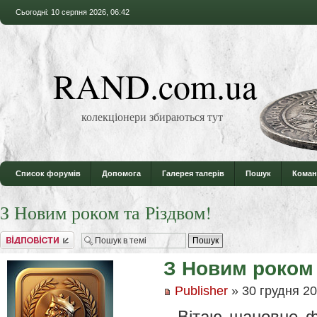
Сьогодні: 10 серпня 2026, 06:42
RAND.com.ua
колекціонери збираються тут
Список форумів
Допомога
Галерея талерів
Пошук
Коман
З Новим роком та Різдвом!
Відповісти
З Новим роком 
Publisher
» 30 грудня 20
Вітаю шановне ф