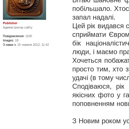
побільшало. Хтос
запал надалі.
Publisher
Цей рік видався 
Адміністратор сайту
сприймати Євром
Повідомлення:
1100
Images:
18
бік націоналісти
З нами з:
15 червня 2012, 11:42
люди, і маємо пр
Хочеться побажа
просто тим, хто з
удачі (в тому чис
Сподіваюся, рік
якісних фото у га
поповненням нов
З Новим роком ус