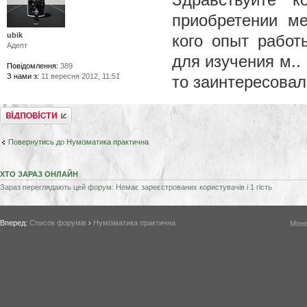
приобретении ме
ubik
кого опыт работ
Адепт
для изучения м.. 
Повідомлення:
389
З нами з:
11 вересня 2012, 11:51
то заинтересовал
Відповісти
Повернутись до Нумізматика практична
ХТО ЗАРАЗ ОНЛАЙН
Зараз переглядають цей форум: Немає зареєстрованих користувачів і 1 гість
Вперед:
Список форумів
›
Нумізматика практична
Моне