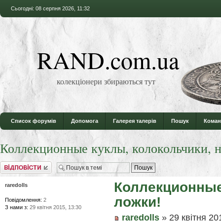
Сьогодні: 08 серпня 2026, 11:32
RAND.com.ua
колекціонери збираються тут
Список форумів
Допомога
Галерея талерів
Пошук
Коман
Коллекционные куклы, колокольчики, н
Відповісти
Коллекционные 
raredolls
ложки!
Повідомлення:
2
З нами з:
29 квітня 2015, 13:30
raredolls
» 29 квітня 20