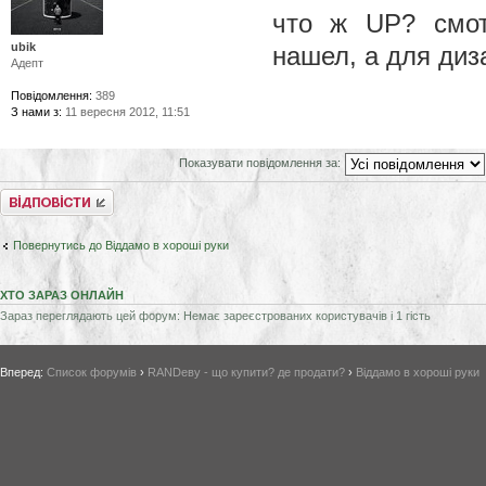
что ж UP? смот
ubik
нашел, а для диз
Адепт
Повідомлення:
389
З нами з:
11 вересня 2012, 11:51
Показувати повідомлення за:
Відповісти
Повернутись до Віддамо в хороші руки
ХТО ЗАРАЗ ОНЛАЙН
Зараз переглядають цей форум: Немає зареєстрованих користувачів і 1 гість
Вперед:
Список форумів
›
RANDеву - що купити? де продати?
›
Віддамо в хороші руки