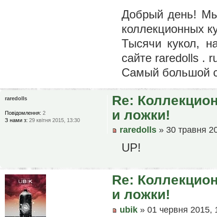
Добрый день! Мы
коллекционных ку
Тысячи кукол, н
сайте raredolls . r
Самый большой с
Re: Коллекцион
raredolls
и ложки!
Повідомлення:
2
З нами з:
29 квітня 2015, 13:30
raredolls
» 30 травня 20
UP!
Re: Коллекцион
и ложки!
ubik
» 01 червня 2015, 