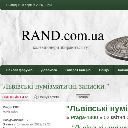
Сьогодні: 08 серпня 2026, 21:54
RAND.com.ua
колекціонери збираються тут
Список форумів
Допомога
Галерея талерів
Пошук
Коман
"Львівські нумізматичні записки."
Відповісти
"Львівські нум
Praga-1300
Архіваріус
Praga-1300
» 02 квітня 
Повідомлення:
179
З нами з:
14 вересня 2012, 12:22
"Львівські нумізм