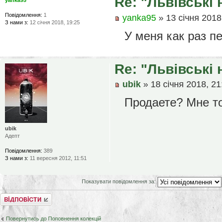
Re: "Львівські 
yanka95
Повідомлення:
1
yanka95
» 13 січня 2018
З нами з:
12 січня 2018, 19:25
У меня как раз п
Re: "Львівські 
ubik
» 18 січня 2018, 21
Продаете? Мне т
ubik
Адепт
Повідомлення:
389
З нами з:
11 вересня 2012, 11:51
Показувати повідомлення за:
Відповісти
Повернутись до Поповнення колекцій