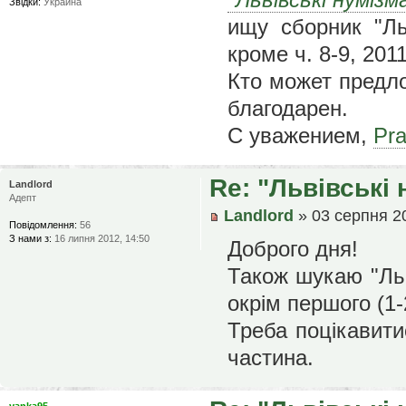
Звідки:
Украина
ищу сборник "Льв
кроме ч. 8-9, 2011
Кто может предло
благодарен.
С уважением,
Pr
Re: "Львівські 
Landlord
Адепт
Landlord
» 03 серпня 20
Повідомлення:
56
З нами з:
16 липня 2012, 14:50
Доброго дня!
Також шукаю "Льв
окрім першого (1-
Треба поцікавити
частина.