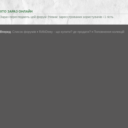
ХТО ЗАРАЗ ОНЛАЙН
Зараз переглядають цей форум: Немає зареєстрованих користувачів і 1 гість
Вперед:
Список форумів
›
RANDеву - що купити? де продати?
›
Поповнення колекцій