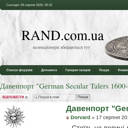
Сьогодні: 09 серпня 2026, 05:32
RAND.com.ua
колекціонери збираються тут
Список форумів
Допомога
Галерея талерів
Пошук
Коман
Давенпорт "German Secular Talers 1600
Відповісти
Давенпорт "Ger
Dorvard
» 17 серпня 20
Стоїть на полиці