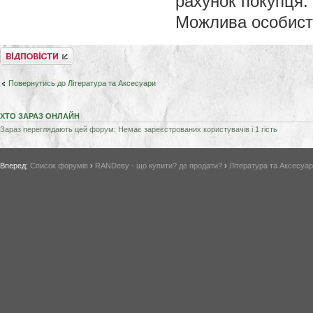
рахунок покупця.
Можлива особиста
Відповісти
Повернутись до Література та Аксесуари
ХТО ЗАРАЗ ОНЛАЙН
Зараз переглядають цей форум: Немає зареєстрованих користувачів і 1 гість
Вперед:
Список форумів
›
RANDеву - що купити? де продати?
›
Література та Аксесуа