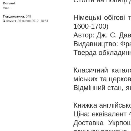
Dorvard
Адепт
Німецькі обігові
Повідомлення:
349
З нами з:
26 липня 2012, 10:51
1600-1700)
Автор: Дж. С. Дав
Видавництво: Фра
Тверда обкладинк
Класичний катал
міських та церко
Відмінний стан, я
Книжка англійсь
Ціна: еквівалент
Доставка Укрпо