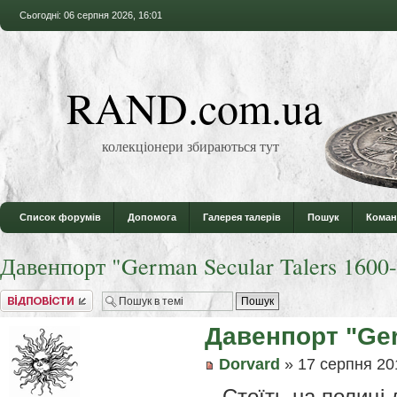
Сьогодні: 06 серпня 2026, 16:01
RAND.com.ua
колекціонери збираються тут
Список форумів
Допомога
Галерея талерів
Пошук
Коман
Давенпорт "German Secular Talers 1600
Відповісти
Давенпорт "Ger
Dorvard
» 17 серпня 20
Стоїть на полиці