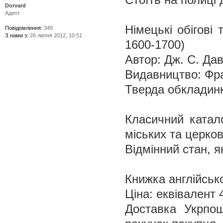
Dorvard
Адепт
Німецькі обігові
Повідомлення:
349
З нами з:
26 липня 2012, 10:51
1600-1700)
Автор: Дж. С. Дав
Видавництво: Фра
Тверда обкладинк
Класичний катал
міських та церко
Відмінний стан, я
Книжка англійсь
Ціна: еквівалент
Доставка Укрпо