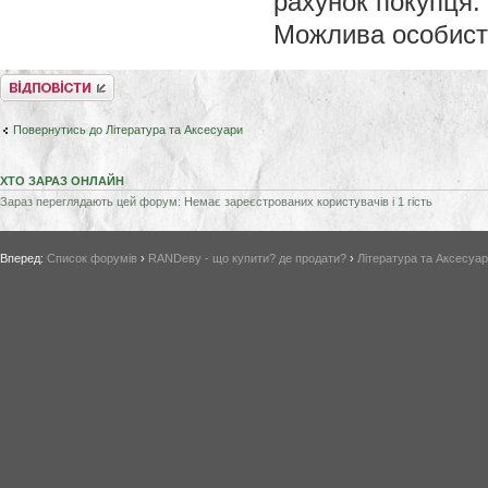
рахунок покупця.
Можлива особиста
Відповісти
Повернутись до Література та Аксесуари
ХТО ЗАРАЗ ОНЛАЙН
Зараз переглядають цей форум: Немає зареєстрованих користувачів і 1 гість
Вперед:
Список форумів
›
RANDеву - що купити? де продати?
›
Література та Аксесуа