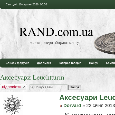
Сьогодні: 10 серпня 2026, 06:58
RAND.com.ua
колекціонери збираються тут
Список форумів
Допомога
Галерея талерів
Пошук
Коман
Аксесуари Leuchtturm
Відповісти
Аксесуари Leuc
Dorvard
» 22 січня 2013
Є можливість за