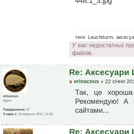
448:1_3.jpg
____________________________
теги: Leuchtturm, аксесу
У вас недостатньо пр
файлів.
Re: Аксесуари 
erinaceus
» 22 січня 20
Так, це хороша 
erinaceus
Рекомендую! А ц
Адепт
сайтами...
Повідомлення:
97
З нами з:
19 вересня 2012, 14:35
Re: Аксесуари 