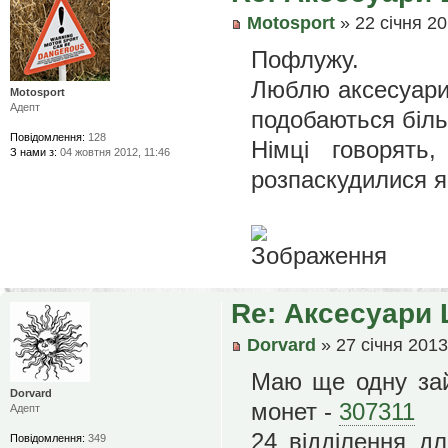
Motosport
» 22 січня 20
Пофлужу.
Люблю аксесуар
Motosport
Адепт
подобаються біл
Повідомлення:
128
Німці говорят
З нами з:
04 жовтня 2012, 11:46
розпаскудилися як
Re: Аксесуари 
Dorvard
» 27 січня 2013
Маю ще одну зай
Dorvard
монет -
307311
Адепт
24 відділення д
Повідомлення:
349