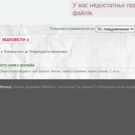
У вас недостатньо пр
файлів.
Показувати повідомлення за:
Відповісти
Повернутись до Література та Аксесуари
ХТО ЗАРАЗ ОНЛАЙН
Зараз переглядають цей форум: Немає зареєстрованих користувачів і 1 гість
Вперед:
Список форумів
›
RANDеву - що купити? де продати?
›
Література та Аксесуа