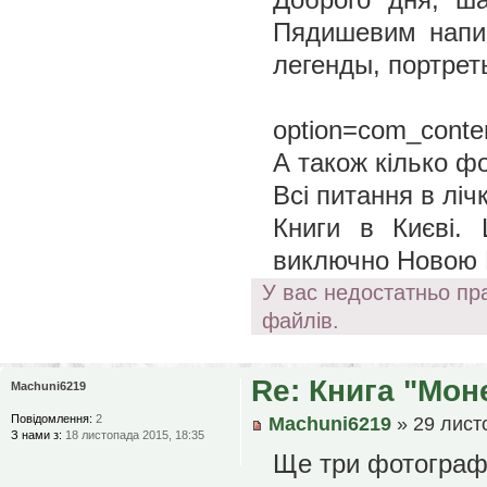
Пядишевим напис
легенды, портрет
http://
option=com_conte
А також кілько фо
Всі питання в ліч
Книги в Києві.
виключно Новою 
У вас недостатньо пр
файлів.
Re: Книга "Моне
Machuni6219
Повідомлення:
2
Machuni6219
» 29 лист
З нами з:
18 листопада 2015, 18:35
Ще три фотографі