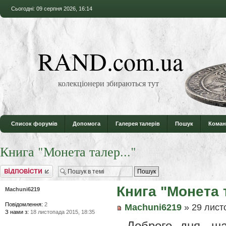
Сьогодні: 09 серпня 2026, 16:14
RAND.com.ua
колекціонери збираються тут
Список форумів
Допомога
Галерея талерів
Пошук
Коман
Книга "Монета талер..."
Відповісти
Книга "Монета т
Machuni6219
Повідомлення:
2
Machuni6219
» 29 лист
З нами з:
18 листопада 2015, 18:35
Доброго дня, ш