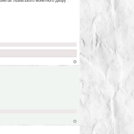
монетах львівського монетного двору".