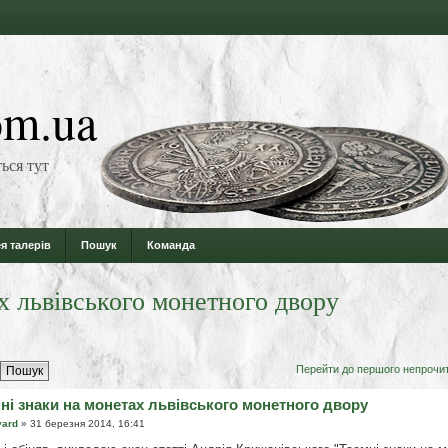
m.ua
ься тут
я талерів
Пошук
Команда
х львівського монетного двору
Перейти до першого непрочи
ні знаки на монетах львівського монетного двору
vard
» 31 березня 2014, 16:41