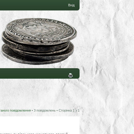
Вхід
таного повідомлення
• 3 повідомлень • Сторінка
1
з
1