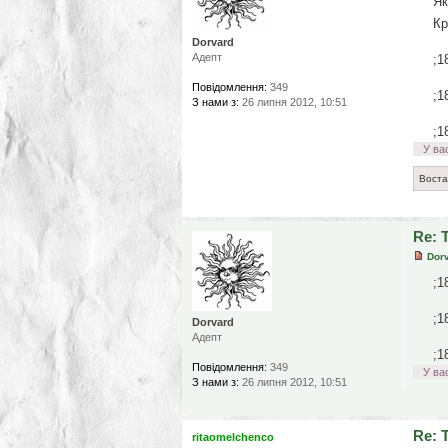
Як
Кр
Dorvard
Адепт
;1
Повідомлення:
349
;1
З нами з:
26 липня 2012, 10:51
;1
У ва
Воста
Re: 
Dor
;1
;1
Dorvard
Адепт
;1
Повідомлення:
349
У ва
З нами з:
26 липня 2012, 10:51
Re: 
ritaomelchenco