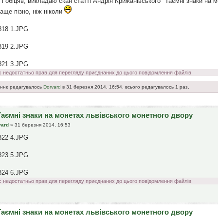
 і обіцяв, викладаю скан статті Андрія Крижанівського "Таємні знаки на 
аще пізно, ніж ніколи
818 1.JPG
819 2.JPG
821 3.JPG
с недостатньо прав для перегляду приєднаних до цього повідомлення файлів.
ннє редагувалось
Dorvard
в 31 березня 2014, 16:54, всього редагувалось 1 раз.
Таємні знаки на монетах львівського монетного двору
vard
» 31 березня 2014, 16:53
822 4.JPG
823 5.JPG
824 6.JPG
с недостатньо прав для перегляду приєднаних до цього повідомлення файлів.
Таємні знаки на монетах львівського монетного двору