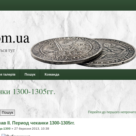
m.ua
ься тут
я талерів
Пошук
Команда
нки 1300-1305гг.
Перейти до першого непрочит
ав ІІ. Период чеканки 1300-1305гг.
ga-1300
» 27 березня 2013, 10:38