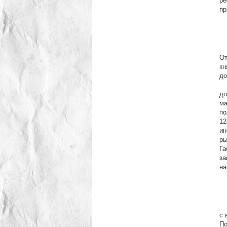
ре
пр
В 
От
кн
до
Од
до
ма
по
12
ин
ры
Га
за
на
В 
с 
По