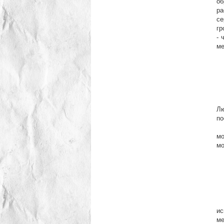
о
ра
се
гр
- 
ме
В
Пр
Л
по
По
мо
мо
В 
Ф
ис
ме