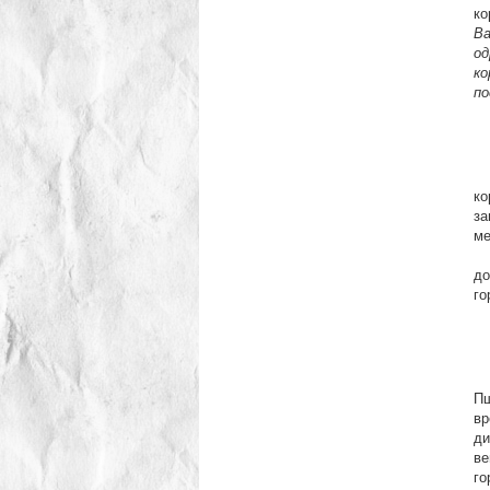
ко
Ва
од
ко
по
В 
ко
за
ме
В 
до
го
Пш
вр
ди
ве
го