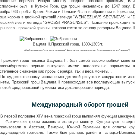
бращение серебра. Новую монету позднее назвали пражским, ил
сположен был в Кутной Горе, где гроши чеканились до 1547 року. 
ребра 933 пробы. Кроме Чехии и Польши была в обращении в Германии
оша корона в двойной круговій легенде "WENCEZLAVS SECVNDVS" и "
чешский лев и легенда "GROSSI PRAGENSES". Название происходит не о
ры веса - пражской гривны, которая взята за основу реформы Вацлава II
ацлав ІІ.Пражский грош, 1300-1305гг.
(Изображение - из "просторов интернета". Фотографии реальных монет будут размещаться в "галерее".)
ажский грош чеканки Вацлава ІІ, был самой высокопробной монетой
юксембургского первых выпусков имели аналогичные параметры
степенное снижение как пробы серебра, так и веса монеты...
 художественному исполнению деталей рисунка и аккуратности изго
неты, Пражский грош Вацлава ІІ превосходил все последующие выпуски
нетой средневековой нумизматики доталлерового периода.
Международный оборот грошей
первой половине ХІV века пражский грош выполнял функции междунар
актически гроши заменяли золотую монету. Существуют свидете
пользовали в Австрии, Венгрии, Южной Германии для оплаты кру
ждународной торговле. Также был распространён в Галицко-Волынс