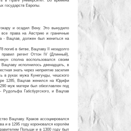
ть в Праге университет. Во времена
ных государств Европы.
кару и осадил Вену. Это вынудило
л все права на Австрию и граничные
а - Вацлав, должен был жениться на
 погиб в битве, Вацлаву ІІ незадолго
 правил регент Оттон IV (Длинный),
пекун сполна воспользовался своим
а Вацлаву исполнилось двенадцать, в
местная знать через неприятие засилия
сь в руках мужа Кунегунды, чешского
варе 1285, Вацлав женился на Юдифи
1290 муж матери был обезглавлен под
- Рудольфа Габсбургского, и Вацлав
тво Вацлаву. Краков ассоциировался
а и в 1295 году короновался королём
равителем Польши и в 1300 году был