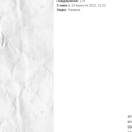
Повідомлення:
179
З нами з:
14 вересня 2012, 12:22
По
Звідки:
Украина
П
П
П
П
П
В
ат
ег
Шв