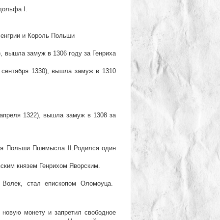
дольфа I.
 Венгрии и Король Польши
), вышла замуж в 1306 году за Генриха
 сентября 1330), вышла замуж в 1310
апреля 1322), вышла замуж в 1308 за
ля Польши Пшемысла II.Родился один
езским князем Генрихом Яворским.
олек, стал епископом Оломоуца.
овую монету и запретил свободное