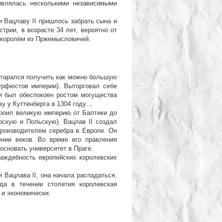
являлась несколькими независимыми
 Вацлаву II пришлось забрать сына и
стрии, в возрасте 34 лет, вероятно от
м королём из Пржемысловичей.
тарался получить как можно большую
урфюстов империи). Выторговал себе
ия был обеспокоен ростом могущества
ву у Куттенберга в 1304 году…
роил великую империю от Балтики до
рскую и Польскую). Вацлав II создал
роизводителем серебра в Европе. Он
ении веков. Во время его правления
основать университет в Праге.
аждебность европейских королевских
 Вацлава II, она начала распадаться.
гда в течении столетия королевская
и экономически.