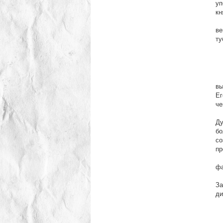
уп
кн
К 
ве
ту
Во
вы
Ег
че
Ва
Ду
бо
со
пр
Си
фа
Ег
За
ди