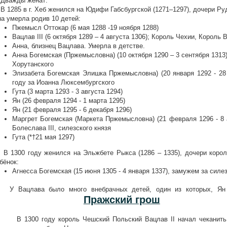
важды женат:
1285 в г. Хеб женился на Юдифи Габсбургской (1271–1297), дочери Ру
а умерла родив 10 детей:
Пжемысл Оттокар (6 мая 1288 -19 ноября 1288)
Вацлав III (6 октября 1289 – 4 августа 1306); Король Чехии, Король
Анна, близнец Вацлава. Умерла в детстве.
Анна Богемская (Пржемысловна) (10 октября 1290 – 3 сентября 1313
Хорутанского
Элизабета Богемская Элишка Пржемысловна) (20 января 1292 - 28
году за Иоанна Люксембургского
Гута (3 марта 1293 - 3 августа 1294)
Ян (26 февраля 1294 - 1 марта 1295)
Ян (21 февраля 1295 - 6 декабря 1296)
Маргрет Богемская (Маркета Пржемысловна) (21 февраля 1296 - 8 
Болеслава III, силезского князя
Гута (*†21 мая 1297)
1300 году женился на Эльжбете Рыкса (1286 – 1335), дочери коро
бёнок:
Агнесса Богемская (15 июня 1305 - 4 января 1337), замужем за сил
 Вацлава было много внебрачных детей, один из которых, Ян В
Пражский грош
1300 году король Чешский Польский Вацлав II начал чеканить н