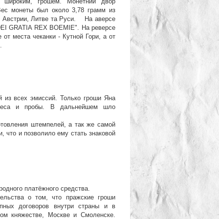
и широким, грошем. Монетний двор
Вес монеты был около 3,78 грамм из
, Австрии, Литве та Руси. На аверсе
DEI GRATIA REX BOEMIE". На реверсе
т места чеканки - Кутной Гори, а от
.
 из всех эмиссий. Только гроши Яна
 веса и пробы. В дальнейшем шло
товления штемпелей, а так же самой
, что и позволило ему стать знаковой
одного платёжного средства.
льства о том, что пражские гроши
пных договоров внутри страны и в
ком княжестве, Москве и Смоленске.