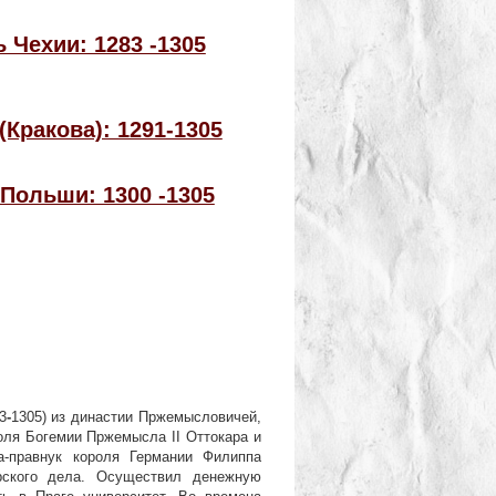
 Чехии: 1283 -1305
Кракова): 1291-1305
Польши: 1300 -1305
3
-
1305) из династии Пржемысловичей,
оля Богемии Пржемысла ІІ Оттокара и
а-правнук короля Германии Филиппа
рского дела. Осуществил денежную