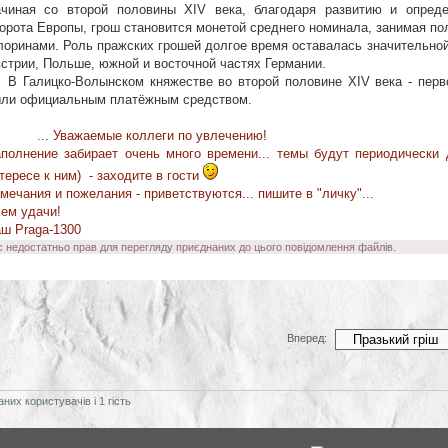
чиная со второй половины XIV века, благодаря развитию и опред
орота Европы, грош становится монетой среднего номинала, занимая п
оринами. Роль пражских грошей долгое время оставалась значительной
стрии, Польше, южной и восточной частях Германии.
Галицко-Волынском княжестве во второй половине XIV века - перв
ли официальным платёжным средством.
... Уважаемые коллеги по увлечению!
полнение забирает очень много времени... темы будут периодически
тересе к ним) - заходите в гости
мечания и пожелания - приветствуются... пишите в "личку"...
ем удачи!
ш Praga-1300
с недостатньо прав для перегляду приєднаних до цього повідомлення файлів.
Вперед:
их користувачів і 1 гість
WysiBB