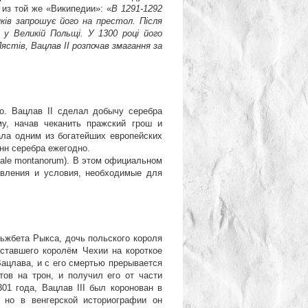
 из той же «Википедии»: «
В 1291-1292
ків запрошує його на престол. Після
у Великій Польщі. У 1300 році його
Пястів, Вацлав II розпочав змагання за
. Вацлав ІІ сделал добычу серебра
у, начав чеканить пражский грош и
тала одним из богатейших европейских
нн серебра ежегодно.
ale montanorum). В этом официальном
овления и условия, необходимые для
ьжбета Рыкса, дочь польского короля
ставшего королём Чехии на короткое
Вацлава, и с его смертью прерывается
ов на трон, и получил его от части
301 года, Вацлав III был коронован в
 но в венгерской историографии он