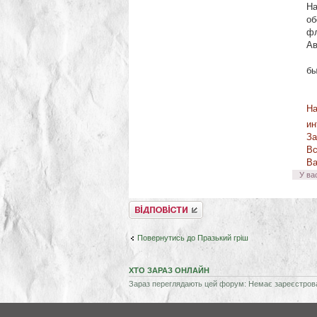
На
об
фл
Ав
В 
бы
На
ин
За
Вс
Ва
У ва
Відповісти
Повернутись до Празький гріш
ХТО ЗАРАЗ ОНЛАЙН
Зараз переглядають цей форум: Немає зареєстрован