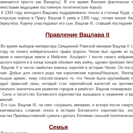
оминается просто как Венцель). В это время Венгрия фактически 
яжествами ведущими постоянную политическую борьбу.
1303 году молодого Вацлава поддерживали только в столице Буде, и
нгерскую корону в Прагу. Вацлав II умер в 1305 году, готовя захват Ав
беркулёза. Корону унаследовал его сын, Вацлав III, ставший последни
Правление Вацлава II
 время выборов императора Священной Римской империи Вацлав ІІ с
году из своего избирательного права (король Чехии был одним из к
ером и некоторые земли в Мейсене. Альбрехт I после своего избран
шского короля и в конце концов объявил ему войну, однако проиграл бит
цлав II в числе наиболее важных королей в истории Чехии. Он пост
ная. Добыл для своего рода три королевские короны(Чешскую, Венге
льшую армию, чему способствовало то, что Чехия была крупнейшим п
здал пражский грош, который стал европейской валютой на протяж
оизошло значительное развитие городов и ремёсел. Вацлав планировал 
ла и богатство Богемского королевства вызывали и уважение и вр
милий.
о сын, Вацлав III, не смог сохранить империю, и вскоре после смерти
канчивалась славная эпоха в истории Богемского королевства, ко
настия Пржемысловичей сумела сделать Богемию сильной политически 
Семья