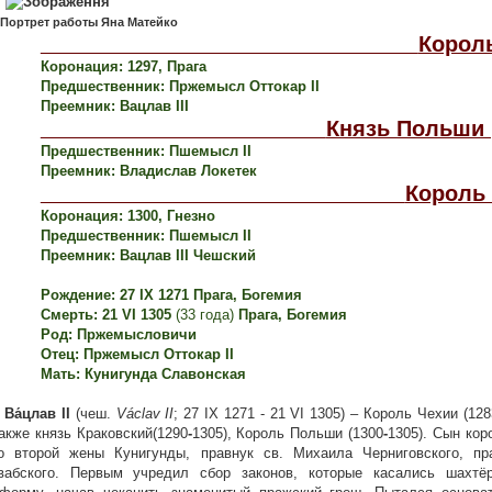
ртрет работы Яна Матейко
Король
Коронация: 1297, Прага
редшественник: Пржемысл Оттокар ІІ
реемник: Вацлав ІІІ
Князь Польши (
Предшественник: П
ш
емысл ІІ
реемник: Владислав Локетек
Король 
Коронация: 1300, Гнезно
редшественник: П
ш
емысл ІІ
реемник: Вацлав ІІІ Чешский
Рождение
: 27
IX
1271 Прага, Богемия
Смерть
: 21
VI
1305
(33 года)
Прага, Богемия
Род:
П
рж
емысл
овичи
Отец:
Пржемысл Оттокар ІІ
Мать
: Кунигунда Славонская
а́цлав ІІ
(чеш.
Václav II
; 27 IX 1271 - 21 VI 1305) – Король Чехии (128
акже князь Краковский(1290
-
1305), Король Польши (1300
-
1305). Сын кор
о второй жены Кунигунды, правнук св. Михаила Черниговского, пр
абского. Первым учредил сбор законов, которые касались шахтё