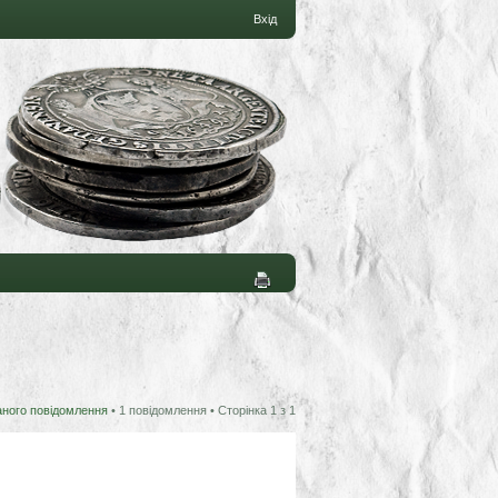
Вхід
аного повідомлення
• 1 повідомлення • Сторінка
1
з
1