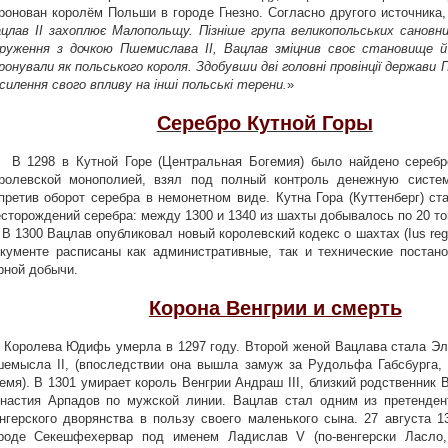
ронован королём Польши в городе Гнезно. Согласно другого источника,
цлав ІІ захоплює Малопольщу. Пізніше група великопольських сановни
руження з дочкою Пшемислава II, Вацлав зміцнив своє становище й 
ронували як польського короля. Здобувши дві головні провінції держави 
силення свого впливу на інші польські терени.
»
Серебро Кутной Горы
1298 в Кутной Горе (Центральная Богемия) было найдено серебро
ролевской монополией, взял под полный контроль денежную систем
претив оборот серебра в немонетном виде. Кутна Гора (Куттенберг) с
сторождений серебра: между 1300 и 1340 из шахты добывалось по 20 то
1300 Вацлав опубликовал новый королевский кодекс о шахтах (Ius reg
кументе расписаны как административные, так и технические постан
рной добычи.
Корона Венгрии и смерть
Королева Юдифь умерла в 1297 году. Второй женой Вацлава стала Эл
емысла II, (впоследствии она вышла замуж за Рудольфа Габсбурга, 
емя). В 1301 умирает король Венгрии Андраш III, близкий родственник 
настия Арпадов по мужской линии. Вацлав стал одним из претендент
нгерского дворянства в пользу своего маленького сына. 27 августа 1
роде Секешфехервар под именем Ладислав V (по-венгерски Ласло,