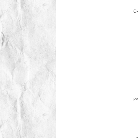
Д
В 
Он
В 
ре
У
В 