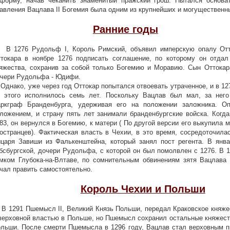
форму, начав чеканить знаменитый пражский грош. Пытался основа
авления Вацлава ІІ Богемия была одним из крупнейших и могуществен
Ранние годы
1276 Рудольф I, Король Римский, объявил имперскую опалу Отто
токара в ноябре 1276 подписать соглашение, по которому он отда
яжества, сохранив за собой только Богемию и Моравию. Сын Оттокар
чери Рудольфа - Юдифи.
нако, уже через год Оттокар попытался отвоевать утраченное, и в 1278
 этого исполнилось семь лет. Поскольку Вацлав был мал, за него
ркграф Бранденбурга, удерживая его на положении заложника. О
ложением, и страну пять лет занимали бранденбургские войска. Когд
83, он вернулся в Богемию, к матери ( По другой версии его выкупила 
остранцев). Фактическая власть в Чехии, в это время, сосредоточила
царя Завиши из Фалькенштейна, который занял пост регента. В ян
бсбургской, дочери Рудольфа, с которой он был помолвлен с 1276. В 
мком Глубока-на-Влтаве, по сомнительным обвинениям зятя Вацлава 
чал править самостоятельно.
Король Чехии и Польши
1291 Пшемысл II, Великий Князь Польши, передал Краковское княжес
верховной властью в Польше, но Пшемысл сохранил остальные княжеств
льши. После смерти Пшемысла в 1296 году, Вацлав стал верховным п