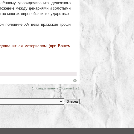
елённому упорядочиванию денежного
оложение между денариями и золотыми
 во многих европейских государствах:
ой половине XV века пражские гроши
 дополняться материалом (при Вашем
1 повідомлення • Сторінка
1
з
1