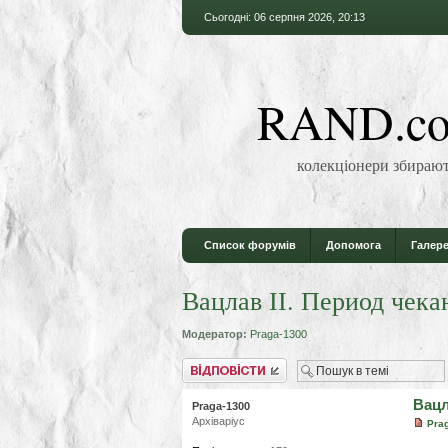
Сьогодні: 06 серпня 2026, 20:13
RAND.co
колекціонери збирают
Список форумів
Допомога
Галере
Вацлав ІІ. Период чека
Модератор:
Praga-1300
Відповісти
Вацл
Praga-1300
Архіваріус
Pra