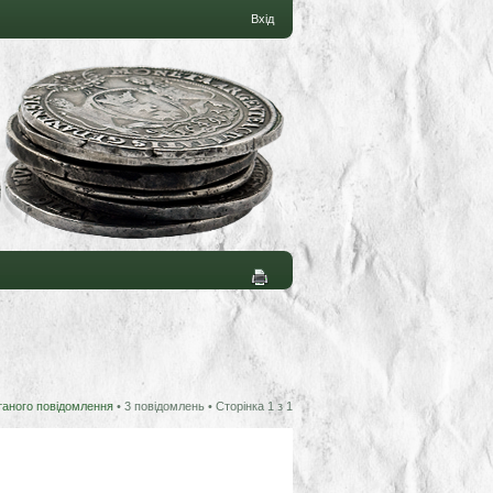
Вхід
таного повідомлення
• 3 повідомлень • Сторінка
1
з
1