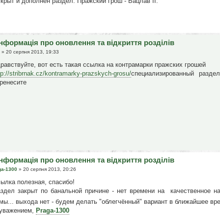
крыт и дополнен раздел: Пражский грош - Вацлав ІІ.
Інформація про оновлення та відкриття розділів
» 20 серпня 2013, 19:33
равствуйте, вот есть такая ссылка на контрамарки пражских грошей
tp://stribrnak.cz/kontramarky-prazskych-grosu/
специализированный раздел
ренесите
Інформація про оновлення та відкриття розділів
ga-1300
» 20 серпня 2013, 20:26
ылка полезная, спасибо!
здел закрыт по банальной причине - нет времени на качественное н
мы... выхода нет - будем делать "облегчённый" вариант в ближайшее в
уважением,
Praga-1300