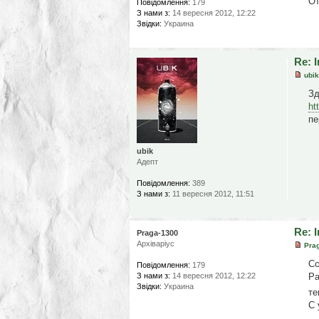
От
Повідомлення:
179
З нами з:
14 вересня 2012, 12:22
Звідки:
Украина
Re: 
ubik
Зд
ht
пе
ubik
Адепт
Повідомлення:
389
З нами з:
11 вересня 2012, 11:51
Re: 
Praga-1300
Архіваріус
Pra
Сс
Повідомлення:
179
З нами з:
14 вересня 2012, 12:22
Ра
Звідки:
Украина
те
С 