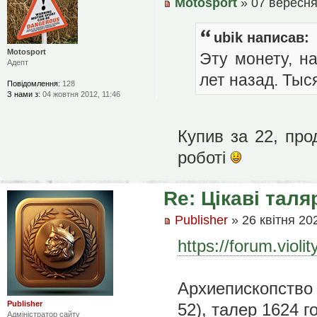
Motosport
» 07 вересня
ubik написав:
Motosport
Эту монету, н
Адепт
лет назад. Тыс
Повідомлення:
128
З нами з:
04 жовтня 2012, 11:46
Купив за 22, про
роботі
Re: Цікаві таля
Publisher
» 26 квітня 20
https://forum.viol
Архиепископство
Publisher
52), талер 1624 го
Адміністратор сайту