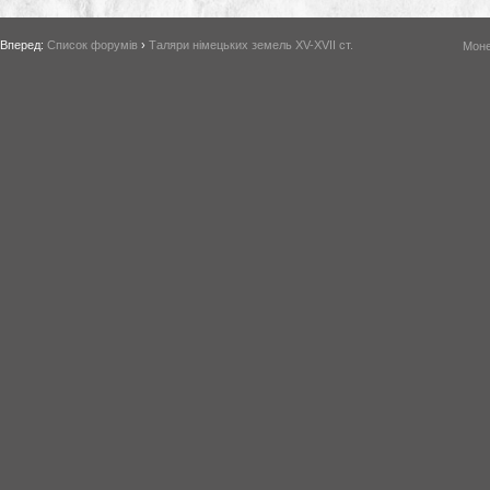
Вперед:
Список форумів
›
Таляри німецьких земель XV-XVII ст.
Моне