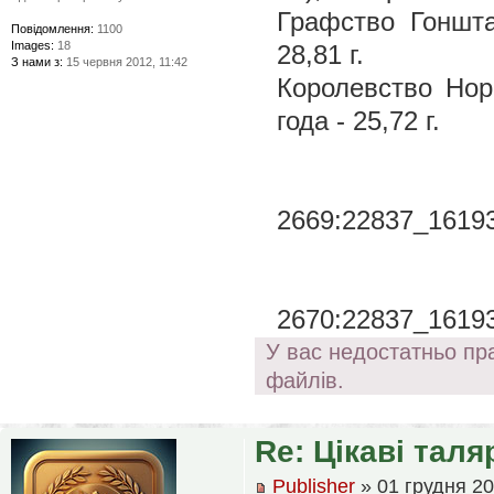
Графство Гоншта
Повідомлення:
1100
Images:
18
28,81 г.
З нами з:
15 червня 2012, 11:42
Королевство Норв
года - 25,72 г.
2669:22837_16193
2670:22837_16193
У вас недостатньо пр
файлів.
Re: Цікаві таля
Publisher
» 01 грудня 20