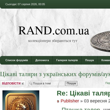
Сьогодні: 07 серпня 2026, 00:05
RAND.com.ua
колекціонери збираються тут
Список форумів
Допомога
Галерея талерів
Пошук
Коман
Цікаві таляри з українських форумів/ау
Відповісти
Пер
Re: Цікаві таля
Publisher
» 03 вересня 2
Пташка талер
, ч