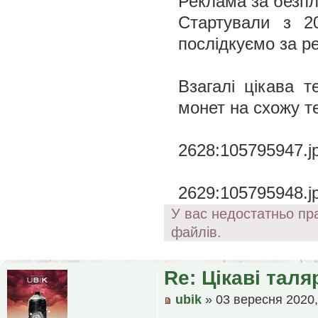
Реклама за безпл
Стартували з 2
послідкуємо за р
Взагалі цікава т
монет на схожу т
2628:105795947.j
2629:105795948.j
У вас недостатньо пр
файлів.
Re: Цікаві таля
ubik
» 03 вересня 2020,