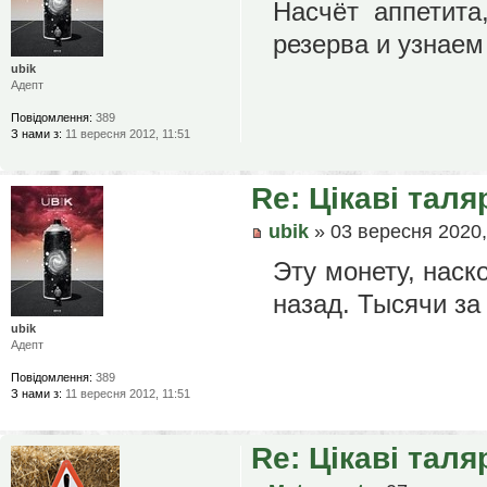
Насчёт аппетита
резерва и узнаем
ubik
Адепт
Повідомлення:
389
З нами з:
11 вересня 2012, 11:51
Re: Цікаві таля
ubik
» 03 вересня 2020,
Эту монету, наск
назад. Тысячи за
ubik
Адепт
Повідомлення:
389
З нами з:
11 вересня 2012, 11:51
Re: Цікаві таля