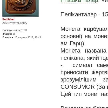
Пеліканталер - 1
Publisher
Адміністратор сайту
Монета карбувал
Повідомлення:
1100
Images:
18
основні) на моне
З нами з:
15 червня 2012, 11:42
ам-Гарц).
Монета названа
пелікана, який г
- символ самоп
приносити жертв
зрозумілішим 
CONSUMOR (За ві
Цей тип монет на