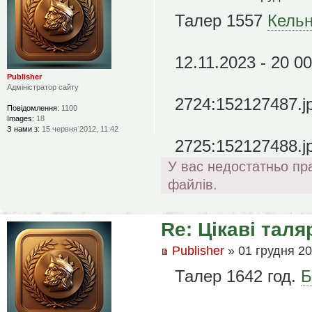
Талер 1557
Кель
12.11.2023 - 20 0
Publisher
Адміністратор сайту
2724:152127487.j
Повідомлення:
1100
Images:
18
З нами з:
15 червня 2012, 11:42
2725:152127488.j
У вас недостатньо пр
файлів.
Re: Цікаві таля
Publisher
» 01 грудня 20
Талер 1642 год.
Б