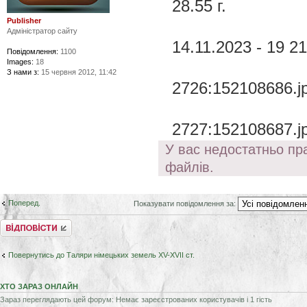
28.55 г.
Publisher
Адміністратор сайту
14.11.2023 - 19 2
Повідомлення:
1100
Images:
18
З нами з:
15 червня 2012, 11:42
2726:152108686.j
2727:152108687.j
У вас недостатньо пр
файлів.
Поперед.
Показувати повідомлення за:
Відповісти
Повернутись до Таляри німецьких земель XV-XVII ст.
ХТО ЗАРАЗ ОНЛАЙН
Зараз переглядають цей форум: Немає зареєстрованих користувачів і 1 гість