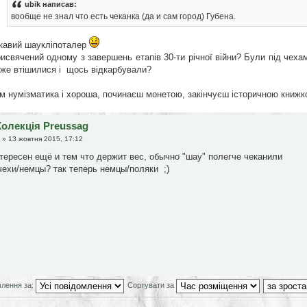
ubik написав:
вообще не знал что есть чеканка (да и сам город) Губена.
кавий шаукліпоталер
исвячений одному з завершень етапів 30-ти річної війни? Були під чехам
же втішилися і щось відкарбували?
м нумізматика і хороша, починаєш монетою, закінчуєш історичною книжко
Колекція Preussag
» 13 жовтня 2015, 17:12
тересен ещё и тем что держит вес, обычно "шау" полегче чеканили
чехи/немцы? так теперь немцы/поляки ;)
млення за:
Сортувати за