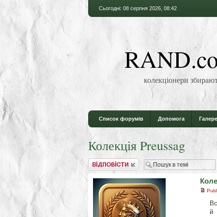
Сьогодні: 08 серпня 2026, 08:42
RAND.co
колекціонери збирают
Список форумів
Допомога
Галере
Колекція Preussag
Відповісти
Коле
Publ
Вс
й 