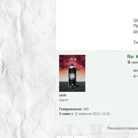
Ці
Пр
ду
Ти
Re: 
ubik
ин
а 
ubik
Адепт
Повідомлення:
389
З нами з:
11 вересня 2012, 11:51
Показувати повідо
Відповісти