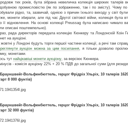
родовж тих років, була зібрана невеличка колекція широких талерів в
добувною промисловістю (як по зображенню, так і по змісту). Чому по 
рбували рідко, та, зазвичай, однією з причин їхнього виходу у світ бул
же, монети збирали, але під час Другої світової війни, колекція була в
о її відновлення. На основі колекції Preussag була написано чимало в
ли описані поштемпельно).
раз, рада директорів передала колекцію Кюнкеру та Лондонскій Коін 
нет на аукціоні.
 жовтні у Лондоні будуть торги першої частини колекції, а речі там справд
реглянути аукціон можна за цим посилання
, я тільки дозволю проілю
мку, монетами.
ось тут
найцікавіші монети аукціону
, за версіює Кюнкера.
мінусів - комісія аукціону 22% + 20 % ПДВ до загальної суми (для резиден
 Брауншвейг-Вольфенбюттель, герцог Фрідріх Ульріх, 10 талерів 1620 р.
тарт 8 000 фунтів)
71:1941354l.jpg
 Брауншвейг-Вольфенбюттель, герцог Фрідріх Ульріх, 10 талерів 1620 р.
тарт 32 000 фунтів)
72:1941376l.jpg