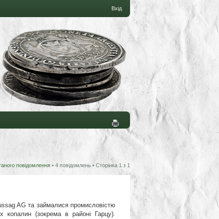
Вхід
таного повідомлення
• 4 повідомлень • Сторінка
1
з
1
eussag AG та займалися промисловістю
х копалин (зокрема в районі Гарцу).