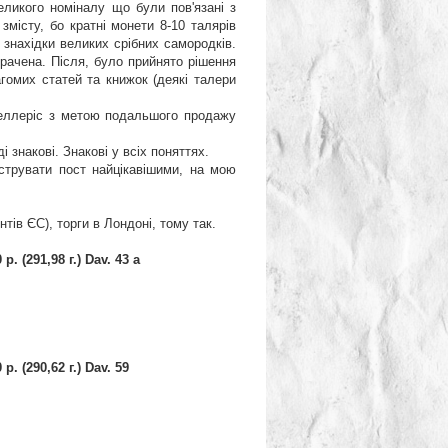
еликого номіналу що були пов'язані з
змісту, бо кратні монети 8-10 талярів
и знахідки великих срібних самородків.
трачена. Після, було прийнято рішення
агомих статей та книжок (деякі талери
Геллеріс з метою подальшого продажу
і знакові. Знакові у всіх поняттях.
струвати пост найцікавішими, на мою
тів ЄС), торги в Лондоні, тому так.
 (291,98 г.) Dav. 43 a
 (290,62 г.) Dav. 59