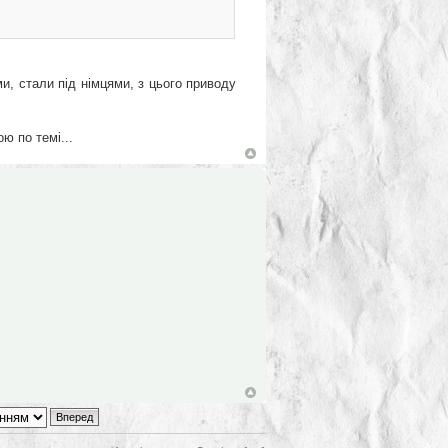
и, стали під німцями, з цього приводу
ю по темі...