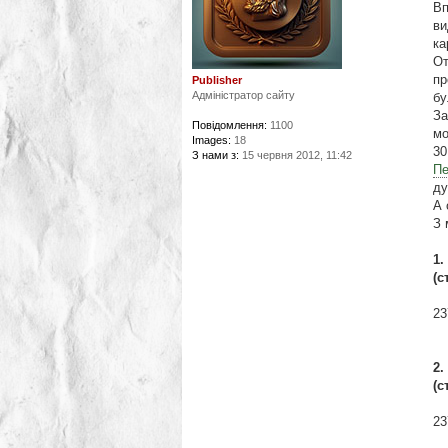
Вп
ви
ка
От
пр
Publisher
Адміністратор сайту
бу
За
Повідомлення:
1100
мо
Images:
18
30
З нами з:
15 червня 2012, 11:42
Пе
ду
А 
З 
1.
(с
23
2.
(с
23