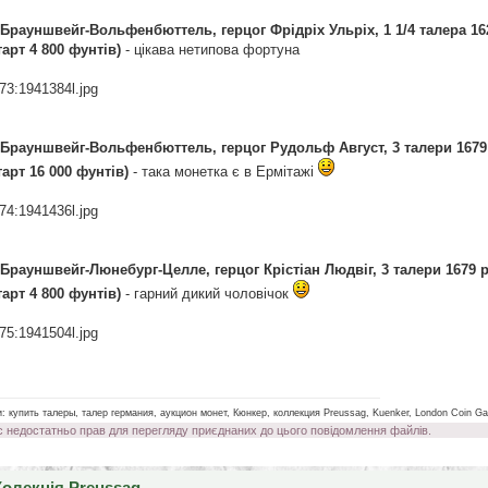
 Брауншвейг-Вольфенбюттель, герцог Фрідріх Ульріх, 1 1/4 талера 1622 
тарт 4 800 фунтів)
- цікава нетипова фортуна
73:1941384l.jpg
 Брауншвейг-Вольфенбюттель, герцог Рудольф Август, 3 талери 1679 р.
тарт 16 000 фунтів)
- така монетка є в Ермітажі
74:1941436l.jpg
 Брауншвейг-Люнебург-Целле, герцог Крістіан Людвіг, 3 талери 1679 р. (
тарт 4 800 фунтів)
- гарний дикий чоловічок
75:1941504l.jpg
________________________________________________________________________________________
и: купить талеры, талер германия, аукцион монет, Кюнкер, коллекция Preussag, Kuenker, London Coin Gal
с недостатньо прав для перегляду приєднаних до цього повідомлення файлів.
Колекція Preussag