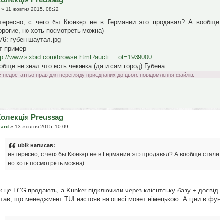
» 11 жовтня 2015, 08:22
тересно, с чего бы Кюнкер не в Германии это продавал? А вообще
орогие, но хоть посмотреть можна)
76: губен шаутал.jpg
т пример
tp://www.sixbid.com/browse.html?aucti ... ot=1939000
обще не знал что есть чеканка (да и сам город) Губена.
с недостатньо прав для перегляду приєднаних до цього повідомлення файлів.
Колекція Preussag
vard
» 13 жовтня 2015, 10:09
ubik написав:
интересно, с чего бы Кюнкер не в Германии это продавал? А вообще стал
но хоть посмотреть можна)
к це LCG продають, а Kunker підключили через клієнтську базу + досвід
тав, що менеджмент TUI настояв на описі монет німецькою. А ціни в фун