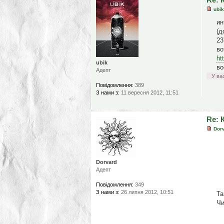
ubik
ин
(д
23
во
ht
ubik
во
Адепт
У ва
Повідомлення:
389
З нами з:
11 вересня 2012, 11:51
Re: 
Dor
Dorvard
Адепт
Повідомлення:
349
З нами з:
26 липня 2012, 10:51
Та
Чи