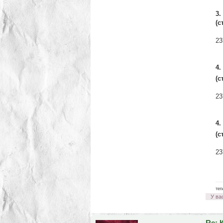
3.
(с
23
4.
(с
23
4.
(с
23
___
тег
У ва
Re: 