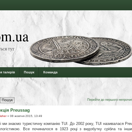
m.ua
ься тут
я талерів
Пошук
Команда
Перейти до першого непрочи
кція Preussag
isher
» 08 жовтня 2015, 13:49
і ми знаємо туристичну компанію TUI. До 2002 року, TUI називалася Pr
логістикою. Все починалося в 1923 році з видобутку срібла та інши