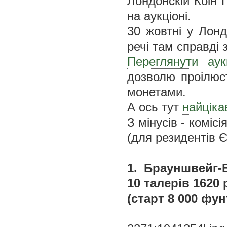
Лондонскій Коін 
на аукціоні.
30 жовтні у Лонд
речі там справді з
Переглянути ау
дозволю проілюс
монетами.
А ось тут
найціка
З мінусів - коміс
(для резидентів Є
1. Брауншвейг-
10 талерів 1620 р.
(старт 8 000 фун