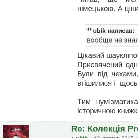
німецькою. А цін
ubik написав:
вообще не знал
Цікавий шаукліп
Присвячений одно
Були під чехами
втішилися і щось
Тим нумізматик
історичною книжко
Re: Колекція P