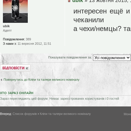
ubik
» 13 жовтня 2015, 
интересен ещё и
чеканили
ubik
а чехи/немцы? та
Адепт
Повідомлення:
389
З нами з:
11 вересня 2012, 11:51
Показувати повідомлення за:
Відповісти
Повернутись до Кліпи та таляри великого номіналу
ХТО ЗАРАЗ ОНЛАЙН
Зараз переглядають цей форум: Немає зареєстрованих користувачів і 0 гостей
Вперед:
Список форумів
›
Кліпи та таляри великого номіналу
Моне