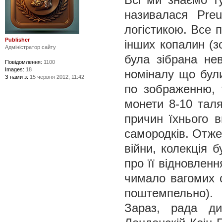
називалася Pre
логістикою. Все 
Publisher
інших копалин (з
Адміністратор сайту
була зібрана не
Повідомлення:
1100
Images:
18
номіналу що були
З нами з:
15 червня 2012, 11:42
по зображенню, т
монети 8-10 таля
причин їхнього в
самородків. Отже,
війни, колекція 
про її відновленн
чимало вагомих с
поштемпельно).
Зараз, рада ди