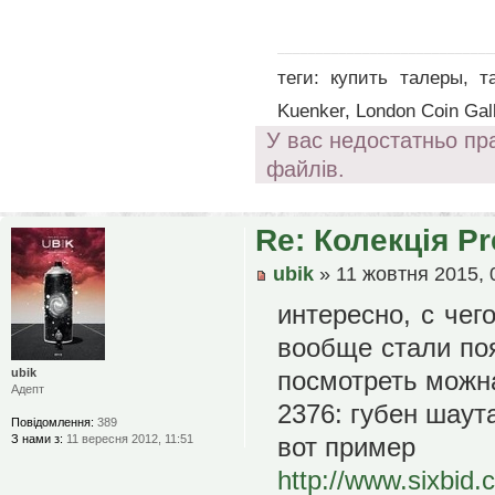
____________________________
теги: купить талеры, т
Kuenker, London Coin Gall
У вас недостатньо пр
файлів.
Re: Колекція P
ubik
» 11 жовтня 2015, 
интересно, с чег
вообще стали поя
ubik
посмотреть можн
Адепт
2376: губен шаута
Повідомлення:
389
З нами з:
11 вересня 2012, 11:51
вот пример
http://www.sixbid.