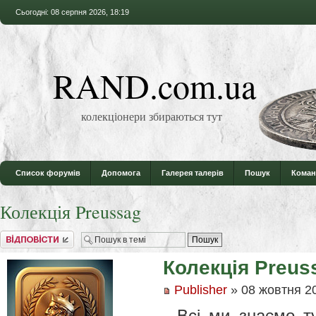
Сьогодні: 08 серпня 2026, 18:19
RAND.com.ua
колекціонери збираються тут
Список форумів
Допомога
Галерея талерів
Пошук
Коман
Колекція Preussag
Відповісти
Колекція Preus
Publisher
» 08 жовтня 20
Всі ми знаємо т