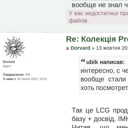
вообще не знал чт
У вас недостатньо пр
файлів.
Re: Колекція P
Dorvard
» 13 жовтня 20
ubik написав:
Dorvard
Адепт
интересно, с ч
Повідомлення:
349
вообще стали 
З нами з:
26 липня 2012, 10:51
хоть посмотре
Так це LCG прода
базу + досвід. I
Читав, що мен