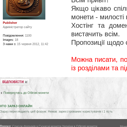
Якщо цікаво спіл
монети - милості
Publisher
Хостінг та доме
Адміністратор сайту
вистачить всім.
Повідомлення:
1100
Images:
18
Пропозиції щодо 
З нами з:
15 червня 2012, 11:42
Можна писати, по
із розділами та п
Відповісти
Повернутись до Обігові монети
ХТО ЗАРАЗ ОНЛАЙН
Зараз переглядають цей форум: Немає зареєстрованих користувачів і 1 гість
Вперед:
Список форумів
›
Сучасні монети України
›
Обігові монети
Моне